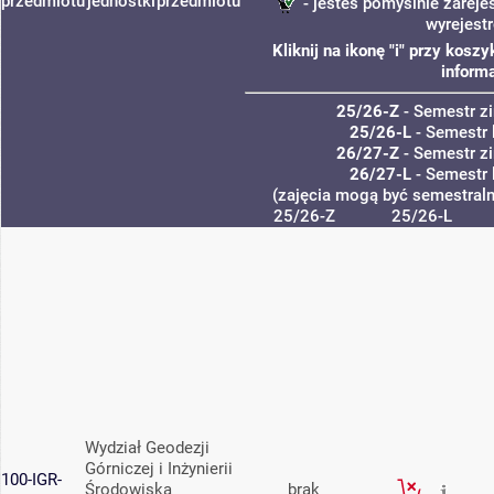
przedmiotu
jednostki
przedmiotu
- jesteś pomyślnie zareje
wyrejest
Kliknij na ikonę "i" przy kos
informa
25/26-Z
- Semestr 
25/26-L
- Semestr 
26/27-Z
- Semestr 
26/27-L
- Semestr 
(zajęcia mogą być semestralne
25/26-Z
25/26-L
Wydział Geodezji
Górniczej i Inżynierii
100-IGR-
Środowiska
brak