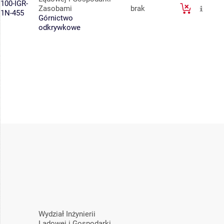
100-IGR-
Zasobami
brak
1N-455
Górnictwo
odkrywkowe
Wydział Inżynierii
Lądowej i Gospodarki