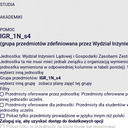
STUDIA
AKADEMIKI
POMOC
IGR_1N_s4
(grupa przedmiotów zdefiniowana przez Wydział Inżynie
Jednostka:
Wydział Inżynierii Lądowej i Gospodarki Zasobami
Zest
Jednostka ta nie musi mieć jednak związku z organizacją wymieni
jednostka wymieniona w odpowiedniej kolumnie w tabeli poniżej).
wybierz inną jednostkę
Grupa przedmiotów:
IGR_1N_s4
wybierz inną grupę
zobacz plany zajęć tej grupy
Filtry
Przedmioty oferowane przez jednostkę:
Przedmioty oferowane pr
innej jednostki uczelni.
Przedmioty oferowane dla jednostki:
Przedmioty dla studentów w
jednostkę uczelni.
Pokaż tylko przedmioty prowadzone w języku innym niż polski
Zaloguj się, aby uzyskać dostęp do dodatkowych opcji
Pokaż tylko te przedmioty, na które mogę się rejestrować