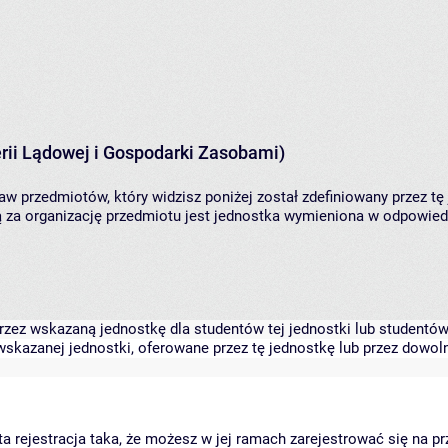
rii Lądowej i Gospodarki Zasobami)
aw przedmiotów, który widzisz poniżej został zdefiniowany przez tę
za organizację przedmiotu jest jednostka wymieniona w odpowiedni
zez wskazaną jednostkę dla studentów tej jednostki lub studentów 
skazanej jednostki, oferowane przez tę jednostkę lub przez dowoln
arta rejestracja taka, że możesz w jej ramach zarejestrować się na p