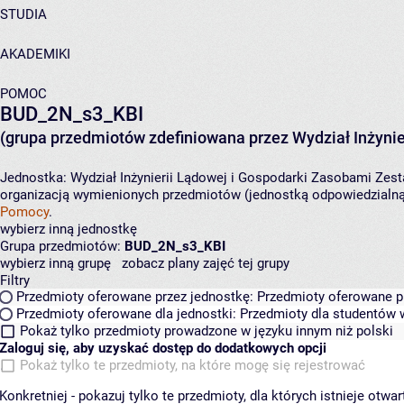
STUDIA
AKADEMIKI
POMOC
BUD_2N_s3_KBI
(grupa przedmiotów zdefiniowana przez Wydział Inżynie
Jednostka:
Wydział Inżynierii Lądowej i Gospodarki Zasobami
Zest
organizacją wymienionych przedmiotów (jednostką odpowiedzialną 
Pomocy
.
wybierz inną jednostkę
Grupa przedmiotów:
BUD_2N_s3_KBI
wybierz inną grupę
zobacz plany zajęć tej grupy
Filtry
Przedmioty oferowane przez jednostkę:
Przedmioty oferowane pr
Przedmioty oferowane dla jednostki:
Przedmioty dla studentów w
Pokaż tylko przedmioty prowadzone w języku innym niż polski
Zaloguj się, aby uzyskać dostęp do dodatkowych opcji
Pokaż tylko te przedmioty, na które mogę się rejestrować
Konkretniej - pokazuj tylko te przedmioty, dla których istnieje otw