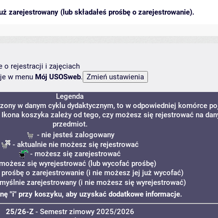
ż zarejestrowany (lub składałeś prośbę o zarejestrowanie).
o rejestracji i zajęciach
ncje w menu
Mój USOSweb
.
Legenda
adzony w danym cyklu dydaktycznym, to w odpowiedniej komórce po
. Ikona koszyka zależy od tego, czy możesz się rejestrować na dan
przedmiot.
- nie jesteś zalogowany
- aktualnie nie możesz się rejestrować
- możesz się zarejestrować
możesz się wyrejestrować (lub wycofać prośbę)
 prośbę o zarejestrowanie (i nie możesz jej już wycofać)
omyślnie zarejestrowany (i nie możesz się wyrejestrować)
konę "i" przy koszyku, aby uzyskać dodatkowe informacje.
25/26-Z
- Semestr zimowy 2025/2026