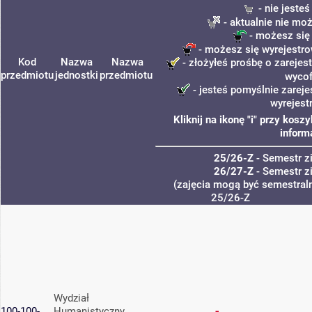
- nie jeste
- aktualnie nie mo
- możesz się
- możesz się wyrejestro
Kod
Nazwa
Nazwa
- złożyłeś prośbę o zarejest
przedmiotu
jednostki
przedmiotu
wycof
- jesteś pomyślnie zareje
wyrejest
Kliknij na ikonę "i" przy kos
inform
25/26-Z
- Semestr 
26/27-Z
- Semestr 
(zajęcia mogą być semestraln
25/26-Z
Wydział
100-100-
Humanistyczny