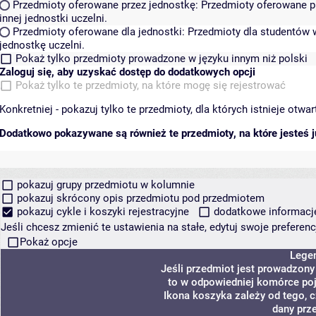
Przedmioty oferowane przez jednostkę:
Przedmioty oferowane pr
innej jednostki uczelni.
Przedmioty oferowane dla jednostki:
Przedmioty dla studentów w
jednostkę uczelni.
Pokaż tylko przedmioty prowadzone w języku innym niż polski
Zaloguj się, aby uzyskać dostęp do dodatkowych opcji
Pokaż tylko te przedmioty, na które mogę się rejestrować
Konkretniej - pokazuj tylko te przedmioty, dla których istnieje otw
Dodatkowo pokazywane są również te przedmioty, na które jesteś ju
pokazuj grupy przedmiotu w kolumnie
pokazuj skrócony opis przedmiotu pod przedmiotem
pokazuj cykle i koszyki rejestracyjne
dodatkowe informacje 
Jeśli chcesz zmienić te ustawienia na stałe, edytuj swoje prefere
Pokaż opcje
Lege
Jeśli przedmiot jest prowadzon
to w odpowiedniej komórce poja
Ikona koszyka zależy od tego, 
dany prz