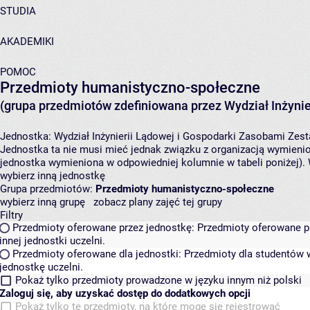
STUDIA
AKADEMIKI
POMOC
Przedmioty humanistyczno-społeczne
(grupa przedmiotów zdefiniowana przez Wydział Inżynie
Jednostka:
Wydział Inżynierii Lądowej i Gospodarki Zasobami
Zest
Jednostka ta nie musi mieć jednak związku z organizacją wymieni
jednostka wymieniona w odpowiedniej kolumnie w tabeli poniżej).
wybierz inną jednostkę
Grupa przedmiotów:
Przedmioty humanistyczno-społeczne
wybierz inną grupę
zobacz plany zajęć tej grupy
Filtry
Przedmioty oferowane przez jednostkę:
Przedmioty oferowane pr
innej jednostki uczelni.
Przedmioty oferowane dla jednostki:
Przedmioty dla studentów w
jednostkę uczelni.
Pokaż tylko przedmioty prowadzone w języku innym niż polski
Zaloguj się, aby uzyskać dostęp do dodatkowych opcji
Pokaż tylko te przedmioty, na które mogę się rejestrować