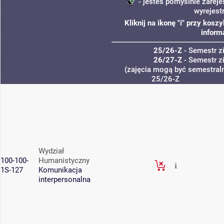
- jesteś pomyślnie zareje
wyrejest
Kliknij na ikonę "i" przy kos
inform
25/26-Z
- Semestr 
26/27-Z
- Semestr 
(zajęcia mogą być semestraln
25/26-Z
Wydział
100-100-
Humanistyczny
1S-127
Komunikacja
interpersonalna