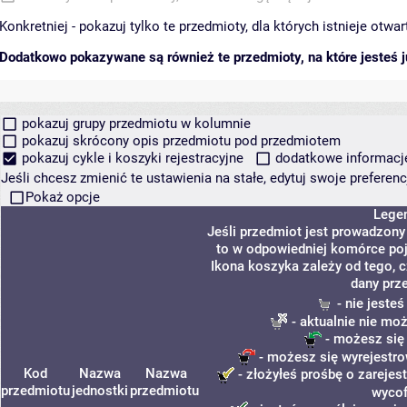
Konkretniej - pokazuj tylko te przedmioty, dla których istnieje otw
Dodatkowo pokazywane są również te przedmioty, na które jesteś ju
pokazuj grupy przedmiotu w kolumnie
pokazuj skrócony opis przedmiotu pod przedmiotem
pokazuj cykle i koszyki rejestracyjne
dodatkowe informacje 
Jeśli chcesz zmienić te ustawienia na stałe, edytuj swoje prefere
Pokaż opcje
Lege
Jeśli przedmiot jest prowadzon
to w odpowiedniej komórce poja
Ikona koszyka zależy od tego, 
dany prz
- nie jeste
- aktualnie nie mo
- możesz się
- możesz się wyrejestro
Kod
Nazwa
Nazwa
- złożyłeś prośbę o zarejest
przedmiotu
jednostki
przedmiotu
wycof