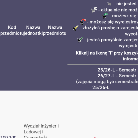
- nie jeste
- aktualnie nie moż
- możesz się 
- możesz się wyrejestro
Kod
Nazwa
Nazwa
- złożyłeś prośbę o zarejest
przedmiotu
jednostki
przedmiotu
wycof
- jesteś pomyślnie zareje
wyrejest
Kliknij na ikonę "i" przy kos
informa
25/26-L
- Semestr 
26/27-L
- Semestr 
(zajęcia mogą być semestralne
25/26-L
Wydział Inżynierii
Lądowej i
100-100-
Gospodarki