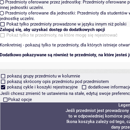
Przedmioty oferowane przez jednostkę:
Przedmioty oferowane pr
innej jednostki uczelni.
Przedmioty oferowane dla jednostki:
Przedmioty dla studentów w
jednostkę uczelni.
Pokaż tylko przedmioty prowadzone w języku innym niż polski
Zaloguj się, aby uzyskać dostęp do dodatkowych opcji
Pokaż tylko te przedmioty, na które mogę się rejestrować
Konkretniej - pokazuj tylko te przedmioty, dla których istnieje otw
Dodatkowo pokazywane są również te przedmioty, na które jesteś ju
pokazuj grupy przedmiotu w kolumnie
pokazuj skrócony opis przedmiotu pod przedmiotem
pokazuj cykle i koszyki rejestracyjne
dodatkowe informacje 
Jeśli chcesz zmienić te ustawienia na stałe, edytuj swoje prefere
Pokaż opcje
Lege
Jeśli przedmiot jest prowadzony
to w odpowiedniej komórce poja
Ikona koszyka zależy od tego, c
dany prze