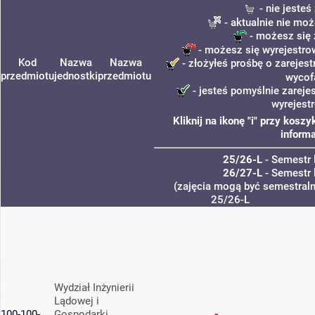
- nie jeste
- aktualnie nie moż
- możesz się 
- możesz się wyrejestro
Kod
Nazwa
Nazwa
- złożyłeś prośbę o zarejest
przedmiotu
jednostki
przedmiotu
wycof
- jesteś pomyślnie zareje
wyrejest
Kliknij na ikonę "i" przy kos
informa
25/26-L
- Semestr 
26/27-L
- Semestr 
(zajęcia mogą być semestralne
25/26-L
Wydział Inżynierii
Lądowej i
100-100-
Gospodarki