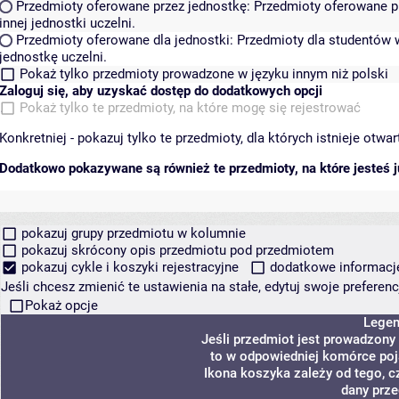
Przedmioty oferowane przez jednostkę:
Przedmioty oferowane pr
innej jednostki uczelni.
Przedmioty oferowane dla jednostki:
Przedmioty dla studentów w
jednostkę uczelni.
Pokaż tylko przedmioty prowadzone w języku innym niż polski
Zaloguj się, aby uzyskać dostęp do dodatkowych opcji
Pokaż tylko te przedmioty, na które mogę się rejestrować
Konkretniej - pokazuj tylko te przedmioty, dla których istnieje otw
Dodatkowo pokazywane są również te przedmioty, na które jesteś ju
pokazuj grupy przedmiotu w kolumnie
pokazuj skrócony opis przedmiotu pod przedmiotem
pokazuj cykle i koszyki rejestracyjne
dodatkowe informacje 
Jeśli chcesz zmienić te ustawienia na stałe, edytuj swoje prefere
Pokaż opcje
Lege
Jeśli przedmiot jest prowadzony
to w odpowiedniej komórce poja
Ikona koszyka zależy od tego, c
dany prze