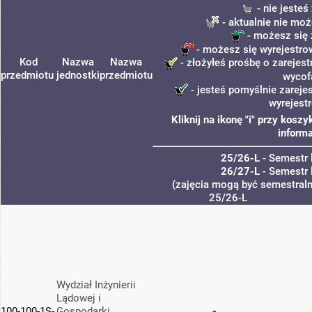
- nie jeste
- aktualnie nie moż
- możesz się 
- możesz się wyrejestro
Kod
Nazwa
Nazwa
- złożyłeś prośbę o zarejest
przedmiotu
jednostki
przedmiotu
wycof
- jesteś pomyślnie zareje
wyrejest
Kliknij na ikonę "i" przy kos
informa
25/26-L
- Semestr 
26/27-L
- Semestr 
(zajęcia mogą być semestralne
25/26-L
Wydział Inżynierii
Lądowej i
100-100-1S-
Gospodarki