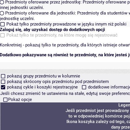
Przedmioty oferowane przez jednostkę:
Przedmioty oferowane pr
innej jednostki uczelni.
Przedmioty oferowane dla jednostki:
Przedmioty dla studentów w
jednostkę uczelni.
Pokaż tylko przedmioty prowadzone w języku innym niż polski
Zaloguj się, aby uzyskać dostęp do dodatkowych opcji
Pokaż tylko te przedmioty, na które mogę się rejestrować
Konkretniej - pokazuj tylko te przedmioty, dla których istnieje otw
Dodatkowo pokazywane są również te przedmioty, na które jesteś ju
pokazuj grupy przedmiotu w kolumnie
pokazuj skrócony opis przedmiotu pod przedmiotem
pokazuj cykle i koszyki rejestracyjne
dodatkowe informacje 
Jeśli chcesz zmienić te ustawienia na stałe, edytuj swoje prefere
Pokaż opcje
Lege
Jeśli przedmiot jest prowadzony
to w odpowiedniej komórce poja
Ikona koszyka zależy od tego, c
dany prze