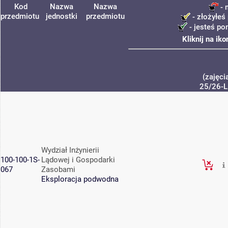
Kod
Nazwa
Nazwa
- 
przedmiotu
jednostki
przedmiotu
- złożyłeś 
- jesteś po
Kliknij na ik
(zajęci
25/26-L
Wydział Inżynierii
100-100-1S-
Lądowej i Gospodarki
067
Zasobami
Eksploracja podwodna