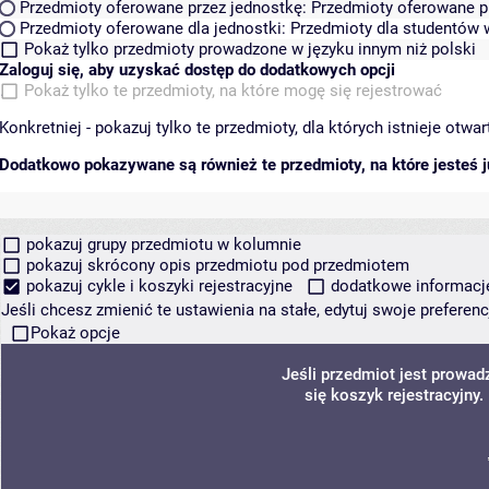
Przedmioty oferowane przez jednostkę:
Przedmioty oferowane pr
Przedmioty oferowane dla jednostki:
Przedmioty dla studentów w
Pokaż tylko przedmioty prowadzone w języku innym niż polski
Zaloguj się, aby uzyskać dostęp do dodatkowych opcji
Pokaż tylko te przedmioty, na które mogę się rejestrować
Konkretniej - pokazuj tylko te przedmioty, dla których istnieje otw
Dodatkowo pokazywane są również te przedmioty, na które jesteś ju
pokazuj grupy przedmiotu w kolumnie
pokazuj skrócony opis przedmiotu pod przedmiotem
pokazuj cykle i koszyki rejestracyjne
dodatkowe informacje 
Jeśli chcesz zmienić te ustawienia na stałe, edytuj swoje prefere
Pokaż opcje
Jeśli przedmiot jest prowa
się koszyk rejestracyjny