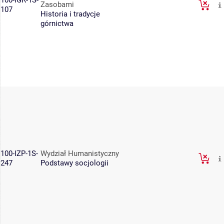
100-IGR-1S-
Zasobami
107
Historia i tradycje
górnictwa
100-IZP-1S-
Wydział Humanistyczny
247
Podstawy socjologii