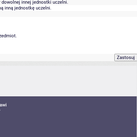
dowolnej innej jednostki uczelni.
ą inną jednostkę uczelni.
rzedmiot.
awi
y