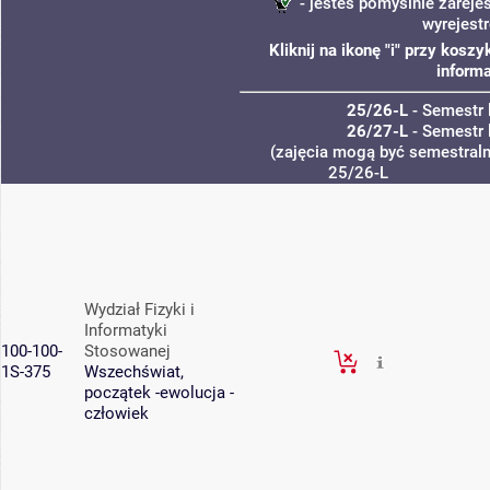
- jesteś pomyślnie zareje
wyrejest
Kliknij na ikonę "i" przy kos
informa
25/26-L
- Semestr 
26/27-L
- Semestr 
(zajęcia mogą być semestralne
25/26-L
Wydział Fizyki i
Informatyki
100-100-
Stosowanej
1S-375
Wszechświat,
początek -ewolucja -
człowiek