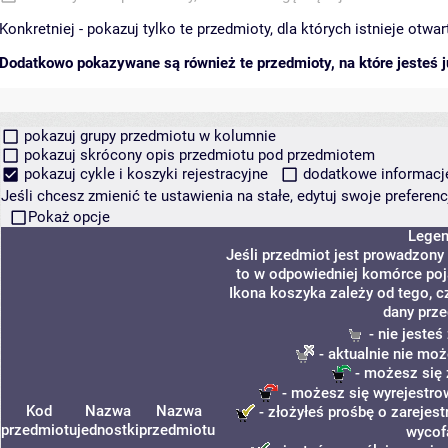
Konkretniej - pokazuj tylko te przedmioty, dla których istnieje otw
Dodatkowo pokazywane są również te przedmioty, na które jesteś ju
pokazuj grupy przedmiotu w kolumnie
pokazuj skrócony opis przedmiotu pod przedmiotem
pokazuj cykle i koszyki rejestracyjne
dodatkowe informacje 
Jeśli chcesz zmienić te ustawienia na stałe, edytuj swoje prefere
Pokaż opcje
Lege
Jeśli przedmiot jest prowadzony
to w odpowiedniej komórce poja
Ikona koszyka zależy od tego, c
dany prze
- nie jeste
- aktualnie nie moż
- możesz się 
- możesz się wyrejestro
Kod
Nazwa
Nazwa
- złożyłeś prośbę o zarejest
przedmiotu
jednostki
przedmiotu
wycof