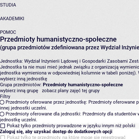
STUDIA
AKADEMIKI
POMOC
Przedmioty humanistyczno-społeczne
(grupa przedmiotów zdefiniowana przez Wydział Inżynie
Jednostka:
Wydział Inżynierii Lądowej i Gospodarki Zasobami
Zest
Jednostka ta nie musi mieć jednak związku z organizacją wymieni
jednostka wymieniona w odpowiedniej kolumnie w tabeli poniżej).
wybierz inną jednostkę
Grupa przedmiotów:
Przedmioty humanistyczno-społeczne
wybierz inną grupę
zobacz plany zajęć tej grupy
Filtry
Przedmioty oferowane przez jednostkę:
Przedmioty oferowane pr
innej jednostki uczelni.
Przedmioty oferowane dla jednostki:
Przedmioty dla studentów w
jednostkę uczelni.
Pokaż tylko przedmioty prowadzone w języku innym niż polski
Zaloguj się, aby uzyskać dostęp do dodatkowych opcji
Pokaż tylko te przedmioty, na które mogę się rejestrować