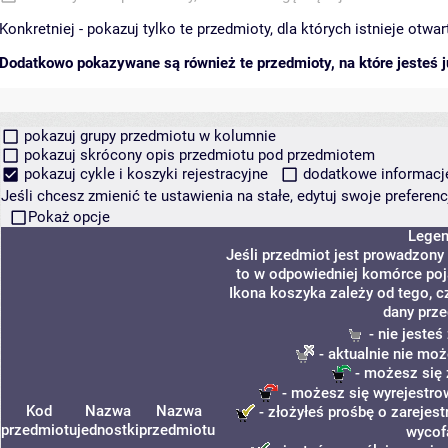
Konkretniej - pokazuj tylko te przedmioty, dla których istnieje otw
Dodatkowo pokazywane są również te przedmioty, na które jesteś ju
pokazuj grupy przedmiotu w kolumnie
pokazuj skrócony opis przedmiotu pod przedmiotem
pokazuj cykle i koszyki rejestracyjne
dodatkowe informacje 
Jeśli chcesz zmienić te ustawienia na stałe, edytuj swoje prefere
Pokaż opcje
Lege
Jeśli przedmiot jest prowadzony
to w odpowiedniej komórce poja
Ikona koszyka zależy od tego, c
dany prze
- nie jeste
- aktualnie nie moż
- możesz się 
- możesz się wyrejestro
Kod
Nazwa
Nazwa
- złożyłeś prośbę o zarejest
przedmiotu
jednostki
przedmiotu
wycof