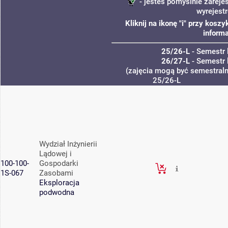
- jesteś pomyślnie zareje
wyrejest
Kliknij na ikonę "i" przy kos
informa
25/26-L
- Semestr 
26/27-L
- Semestr 
(zajęcia mogą być semestralne
25/26-L
Wydział Inżynierii
Lądowej i
100-100-
Gospodarki
1S-067
Zasobami
Eksploracja
podwodna