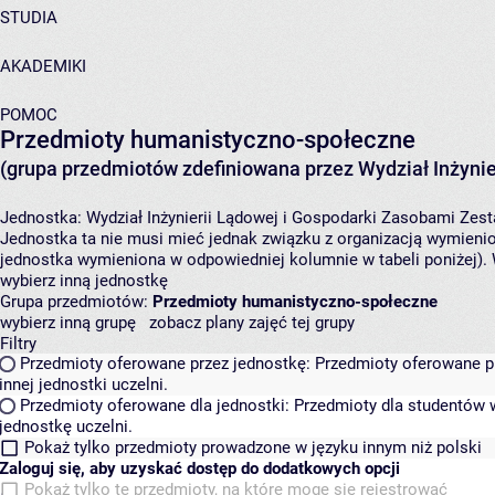
STUDIA
AKADEMIKI
POMOC
Przedmioty humanistyczno-społeczne
(grupa przedmiotów zdefiniowana przez Wydział Inżynie
Jednostka:
Wydział Inżynierii Lądowej i Gospodarki Zasobami
Zest
Jednostka ta nie musi mieć jednak związku z organizacją wymieni
jednostka wymieniona w odpowiedniej kolumnie w tabeli poniżej).
wybierz inną jednostkę
Grupa przedmiotów:
Przedmioty humanistyczno-społeczne
wybierz inną grupę
zobacz plany zajęć tej grupy
Filtry
Przedmioty oferowane przez jednostkę:
Przedmioty oferowane pr
innej jednostki uczelni.
Przedmioty oferowane dla jednostki:
Przedmioty dla studentów w
jednostkę uczelni.
Pokaż tylko przedmioty prowadzone w języku innym niż polski
Zaloguj się, aby uzyskać dostęp do dodatkowych opcji
Pokaż tylko te przedmioty, na które mogę się rejestrować