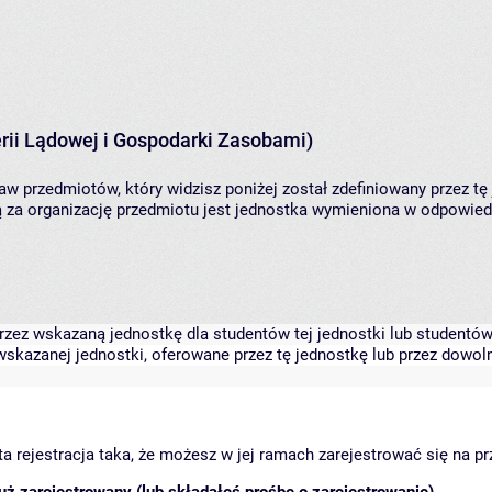
rii Lądowej i Gospodarki Zasobami)
aw przedmiotów, który widzisz poniżej został zdefiniowany przez tę
za organizację przedmiotu jest jednostka wymieniona w odpowiedni
zez wskazaną jednostkę dla studentów tej jednostki lub studentów 
skazanej jednostki, oferowane przez tę jednostkę lub przez dowoln
arta rejestracja taka, że możesz w jej ramach zarejestrować się na p