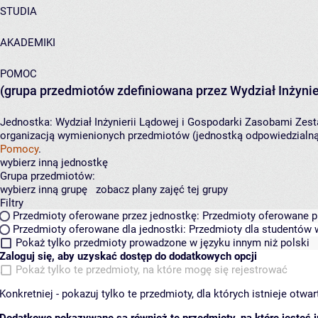
STUDIA
AKADEMIKI
POMOC
(grupa przedmiotów zdefiniowana przez Wydział Inżynie
Jednostka:
Wydział Inżynierii Lądowej i Gospodarki Zasobami
Zest
organizacją wymienionych przedmiotów (jednostką odpowiedzialną 
Pomocy
.
wybierz inną jednostkę
Grupa przedmiotów:
wybierz inną grupę
zobacz plany zajęć tej grupy
Filtry
Przedmioty oferowane przez jednostkę:
Przedmioty oferowane pr
Przedmioty oferowane dla jednostki:
Przedmioty dla studentów w
Pokaż tylko przedmioty prowadzone w języku innym niż polski
Zaloguj się, aby uzyskać dostęp do dodatkowych opcji
Pokaż tylko te przedmioty, na które mogę się rejestrować
Konkretniej - pokazuj tylko te przedmioty, dla których istnieje otw