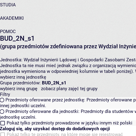
STUDIA
AKADEMIKI
POMOC
BUD_2N_s1
(grupa przedmiotów zdefiniowana przez Wydział Inżynie
Jednostka:
Wydział Inżynierii Lądowej i Gospodarki Zasobami
Zest
Jednostka ta nie musi mieć jednak związku z organizacją wymieni
jednostka wymieniona w odpowiedniej kolumnie w tabeli poniżej).
wybierz inną jednostkę
Grupa przedmiotów:
BUD_2N_s1
wybierz inną grupę
zobacz plany zajęć tej grupy
Filtry
Przedmioty oferowane przez jednostkę:
Przedmioty oferowane pr
innej jednostki uczelni.
Przedmioty oferowane dla jednostki:
Przedmioty dla studentów w
jednostkę uczelni.
Pokaż tylko przedmioty prowadzone w języku innym niż polski
Zaloguj się, aby uzyskać dostęp do dodatkowych opcji
Pokaż tylko te przedmioty, na które mogę się rejestrować