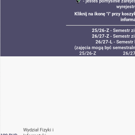
- jesteś pomyślnie zareje
wyrejest
Kliknij na ikonę "i" przy kos
informa
25/26-Z
- Semestr 
26/27-Z
- Semestr 
26/27-L
- Semestr 
(zajęcia mogą być semestralne
25/26-Z
26/27
Wydział Fizyki i