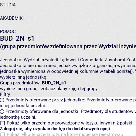
STUDIA
AKADEMIKI
POMOC
BUD_2N_s1
(grupa przedmiotów zdefiniowana przez Wydział Inżynie
Jednostka:
Wydział Inżynierii Lądowej i Gospodarki Zasobami
Zest
Jednostka ta nie musi mieć jednak związku z organizacją wymieni
jednostka wymieniona w odpowiedniej kolumnie w tabeli poniżej).
wybierz inną jednostkę
Grupa przedmiotów:
BUD_2N_s1
wybierz inną grupę
zobacz plany zajęć tej grupy
Filtry
Przedmioty oferowane przez jednostkę:
Przedmioty oferowane pr
innej jednostki uczelni.
Przedmioty oferowane dla jednostki:
Przedmioty dla studentów w
jednostkę uczelni.
Pokaż tylko przedmioty prowadzone w języku innym niż polski
Zaloguj się, aby uzyskać dostęp do dodatkowych opcji
Pokaż tylko te przedmioty, na które mogę się rejestrować