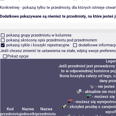
Konkretniej - pokazuj tylko te przedmioty, dla których istnieje otw
Dodatkowo pokazywane są również te przedmioty, na które jesteś ju
pokazuj grupy przedmiotu w kolumnie
pokazuj skrócony opis przedmiotu pod przedmiotem
pokazuj cykle i koszyki rejestracyjne
dodatkowe informacje 
Jeśli chcesz zmienić te ustawienia na stałe, edytuj swoje prefere
Pokaż opcje
Lege
Jeśli przedmiot jest prowadzony
to w odpowiedniej komórce poja
Ikona koszyka zależy od tego, c
dany prze
- nie jeste
- aktualnie nie moż
- możesz się 
- możesz się wyrejestro
- złożyłeś prośbę o zarejest
Kod
Nazwa
Nazwa
wycof
przedmiotu
jednostki
przedmiotu