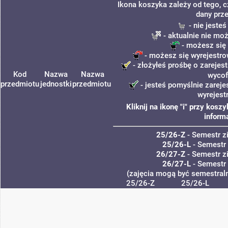
Ikona koszyka zależy od tego, 
dany prz
- nie jeste
- aktualnie nie moż
- możesz się 
- możesz się wyrejestro
- złożyłeś prośbę o zarejest
Kod
Nazwa
Nazwa
wycof
przedmiotu
jednostki
przedmiotu
- jesteś pomyślnie zareje
wyrejest
Kliknij na ikonę "i" przy kos
inform
25/26-Z
- Semestr 
25/26-L
- Semestr
26/27-Z
- Semestr 
26/27-L
- Semestr
(zajęcia mogą być semestraln
25/26-Z
25/26-L