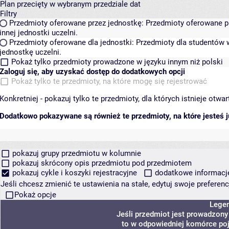
Plan przecięty w wybranym przedziale dat
Filtry
Przedmioty oferowane przez jednostkę:
Przedmioty oferowane pr
innej jednostki uczelni.
Przedmioty oferowane dla jednostki:
Przedmioty dla studentów w
jednostkę uczelni.
Pokaż tylko przedmioty prowadzone w języku innym niż polski
Zaloguj się, aby uzyskać dostęp do dodatkowych opcji
Pokaż tylko te przedmioty, na które mogę się rejestrować
Konkretniej - pokazuj tylko te przedmioty, dla których istnieje otw
Dodatkowo pokazywane są również te przedmioty, na które jesteś ju
pokazuj grupy przedmiotu w kolumnie
pokazuj skrócony opis przedmiotu pod przedmiotem
pokazuj cykle i koszyki rejestracyjne
dodatkowe informacje 
Jeśli chcesz zmienić te ustawienia na stałe, edytuj swoje prefere
Pokaż opcje
Lege
Jeśli przedmiot jest prowadzon
to w odpowiedniej komórce poja