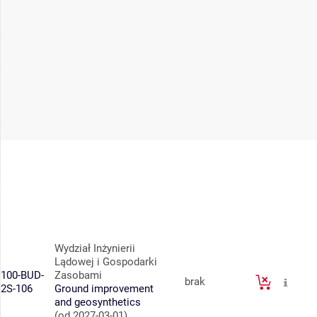
Wydział Inżynierii
Lądowej i Gospodarki
100-BUD-
Zasobami
brak
2S-106
Ground improvement
and geosynthetics
(od 2027-03-01)