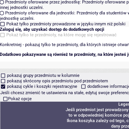
Przedmioty oferowane przez jednostkę:
Przedmioty oferowane pr
innej jednostki uczelni.
Przedmioty oferowane dla jednostki:
Przedmioty dla studentów w
jednostkę uczelni.
Pokaż tylko przedmioty prowadzone w języku innym niż polski
Zaloguj się, aby uzyskać dostęp do dodatkowych opcji
Pokaż tylko te przedmioty, na które mogę się rejestrować
Konkretniej - pokazuj tylko te przedmioty, dla których istnieje otw
Dodatkowo pokazywane są również te przedmioty, na które jesteś ju
pokazuj grupy przedmiotu w kolumnie
pokazuj skrócony opis przedmiotu pod przedmiotem
pokazuj cykle i koszyki rejestracyjne
dodatkowe informacje 
Jeśli chcesz zmienić te ustawienia na stałe, edytuj swoje prefere
Pokaż opcje
Lege
Jeśli przedmiot jest prowadzon
to w odpowiedniej komórce poja
Ikona koszyka zależy od tego, 
dany prz