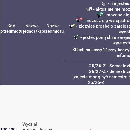
- nie jeste
- aktualnie nie mo
- możesz się
- możesz się wyrejestro
Kod
Nazwa
Nazwa
- złożyłeś prośbę o zarejest
przedmiotu
jednostki
przedmiotu
wycof
- jesteś pomyślnie zareje
wyrejest
Kliknij na ikonę "i" przy kos
inform
25/26-Z
- Semestr 
26/27-Z
- Semestr 
(zajęcia mogą być semestraln
25/26-Z
Wydział
100-100-
Humanistyczny