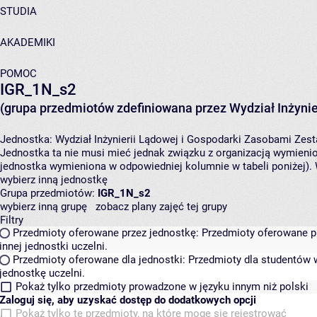
STUDIA
AKADEMIKI
POMOC
IGR_1N_s2
(grupa przedmiotów zdefiniowana przez Wydział Inżynie
Jednostka:
Wydział Inżynierii Lądowej i Gospodarki Zasobami
Zest
Jednostka ta nie musi mieć jednak związku z organizacją wymieni
jednostka wymieniona w odpowiedniej kolumnie w tabeli poniżej).
wybierz inną jednostkę
Grupa przedmiotów:
IGR_1N_s2
wybierz inną grupę
zobacz plany zajęć tej grupy
Filtry
Przedmioty oferowane przez jednostkę:
Przedmioty oferowane pr
innej jednostki uczelni.
Przedmioty oferowane dla jednostki:
Przedmioty dla studentów w
jednostkę uczelni.
Pokaż tylko przedmioty prowadzone w języku innym niż polski
Zaloguj się, aby uzyskać dostęp do dodatkowych opcji
Pokaż tylko te przedmioty, na które mogę się rejestrować