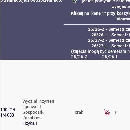
przedmiotu
jednostki
przedmiotu
- jesteś pomyślnie zarejes
wyrejest
Kliknij na ikonę "i" przy kos
informa
25/26-Z
- Semestr z
25/26-L
- Semestr 
26/27-Z
- Semestr z
26/27-L
- Semestr 
(zajęcia mogą być semestralne
25/26-Z
25/26-L
Wydział Inżynierii
Lądowej i
100-IGR-
Gospodarki
brak
1N-080
Zasobami
Fizyka I