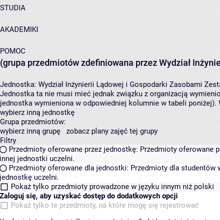
STUDIA
AKADEMIKI
POMOC
(grupa przedmiotów zdefiniowana przez Wydział Inżynie
Jednostka:
Wydział Inżynierii Lądowej i Gospodarki Zasobami
Zest
Jednostka ta nie musi mieć jednak związku z organizacją wymieni
jednostka wymieniona w odpowiedniej kolumnie w tabeli poniżej).
wybierz inną jednostkę
Grupa przedmiotów:
wybierz inną grupę
zobacz plany zajęć tej grupy
Filtry
Przedmioty oferowane przez jednostkę:
Przedmioty oferowane pr
innej jednostki uczelni.
Przedmioty oferowane dla jednostki:
Przedmioty dla studentów w
jednostkę uczelni.
Pokaż tylko przedmioty prowadzone w języku innym niż polski
Zaloguj się, aby uzyskać dostęp do dodatkowych opcji
Pokaż tylko te przedmioty, na które mogę się rejestrować