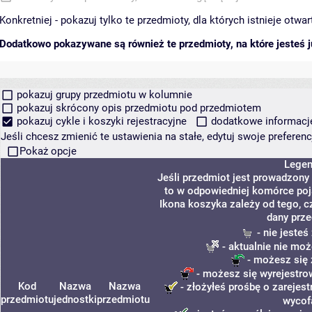
Konkretniej - pokazuj tylko te przedmioty, dla których istnieje otw
Dodatkowo pokazywane są również te przedmioty, na które jesteś ju
pokazuj grupy przedmiotu w kolumnie
pokazuj skrócony opis przedmiotu pod przedmiotem
pokazuj cykle i koszyki rejestracyjne
dodatkowe informacje 
Jeśli chcesz zmienić te ustawienia na stałe, edytuj swoje prefere
Pokaż opcje
Lege
Jeśli przedmiot jest prowadzony
to w odpowiedniej komórce poja
Ikona koszyka zależy od tego, c
dany prze
- nie jeste
- aktualnie nie moż
- możesz się 
- możesz się wyrejestro
Kod
Nazwa
Nazwa
- złożyłeś prośbę o zarejest
przedmiotu
jednostki
przedmiotu
wycof