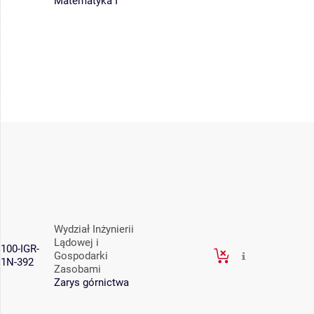
Matematyka I
Wydział Inżynierii
Lądowej i
100-IGR-
Gospodarki
1N-392
Zasobami
Zarys górnictwa