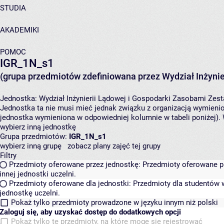
STUDIA
AKADEMIKI
POMOC
IGR_1N_s1
(grupa przedmiotów zdefiniowana przez Wydział Inżynie
Jednostka:
Wydział Inżynierii Lądowej i Gospodarki Zasobami
Zest
Jednostka ta nie musi mieć jednak związku z organizacją wymieni
jednostka wymieniona w odpowiedniej kolumnie w tabeli poniżej).
wybierz inną jednostkę
Grupa przedmiotów:
IGR_1N_s1
wybierz inną grupę
zobacz plany zajęć tej grupy
Filtry
Przedmioty oferowane przez jednostkę:
Przedmioty oferowane pr
innej jednostki uczelni.
Przedmioty oferowane dla jednostki:
Przedmioty dla studentów w
jednostkę uczelni.
Pokaż tylko przedmioty prowadzone w języku innym niż polski
Zaloguj się, aby uzyskać dostęp do dodatkowych opcji
Pokaż tylko te przedmioty, na które mogę się rejestrować