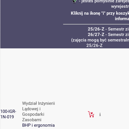
- jesteś pomyślnie zareje
wyrejest
Kliknij na ikonę "i" przy kos
informa
25/26-Z
- Semestr 
26/27-Z
- Semestr 
(zajęcia mogą być semestralne
25/26-Z
Wydział Inżynierii
Lądowej i
100-IGR-
Gospodarki
1N-019
Zasobami
BHP i ergonomia