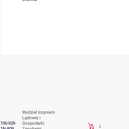
Wydział Inżynierii
Lądowej i
100-IGR-
Gospodarki
1N-809
Zasobami