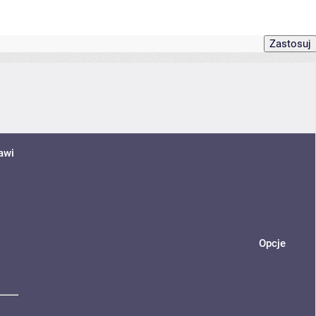
awi
Opcje