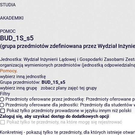
STUDIA
AKADEMIKI
POMOC
BUD_1S_s5
(grupa przedmiotów zdefiniowana przez Wydział Inżynie
Jednostka:
Wydział Inżynierii Lądowej i Gospodarki Zasobami
Zest
organizacją wymienionych przedmiotów (jednostką odpowiedzialną 
Pomocy
.
wybierz inną jednostkę
Grupa przedmiotów:
BUD_1S_s5
wybierz inną grupę
zobacz plany zajęć tej grupy
Filtry
Przedmioty oferowane przez jednostkę:
Przedmioty oferowane pr
Przedmioty oferowane dla jednostki:
Przedmioty dla studentów w
Pokaż tylko przedmioty prowadzone w języku innym niż polski
Zaloguj się, aby uzyskać dostęp do dodatkowych opcji
Pokaż tylko te przedmioty, na które mogę się rejestrować
Konkretniej - pokazuj tylko te przedmioty, dla których istnieje otw