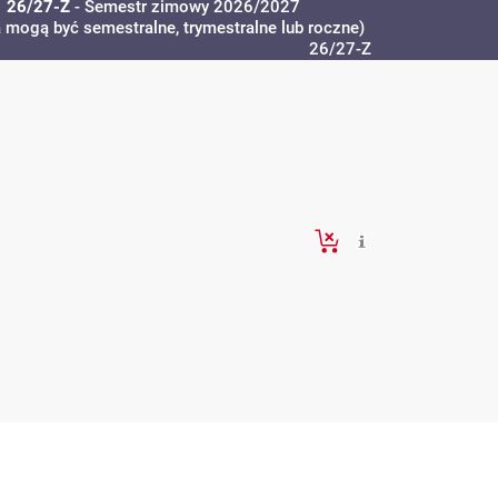
26/27-Z
- Semestr zimowy 2026/2027
a mogą być semestralne, trymestralne lub roczne)
26/27-Z