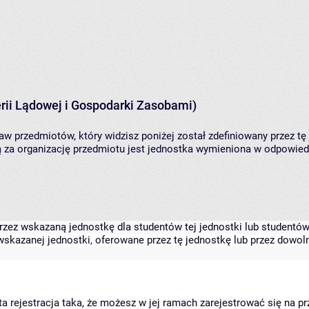
rii Lądowej i Gospodarki Zasobami)
aw przedmiotów, który widzisz poniżej został zdefiniowany przez tę
za organizację przedmiotu jest jednostka wymieniona w odpowiedni
zez wskazaną jednostkę dla studentów tej jednostki lub studentów 
skazanej jednostki, oferowane przez tę jednostkę lub przez dowoln
arta rejestracja taka, że możesz w jej ramach zarejestrować się na p