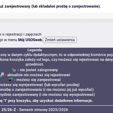
ż zarejestrowany (lub składałeś prośbę o zarejestrowanie).
o rejestracji i zajęciach
ncje w menu
Mój USOSweb
.
Legenda
dzony w danym cyklu dydaktycznym, to w odpowiedniej komórce poj
. Ikona koszyka zależy od tego, czy możesz się rejestrować na dany
przedmiot.
- nie jesteś zalogowany
- aktualnie nie możesz się rejestrować
- możesz się zarejestrować
możesz się wyrejestrować (lub wycofać prośbę)
prośbę o zarejestrowanie (i nie możesz jej już wycofać)
myślnie zarejestrowany (i nie możesz się wyrejestrować)
onę "i" przy koszyku, aby uzyskać dodatkowe informacje.
25/26-Z
- Semestr zimowy 2025/2026