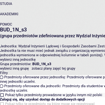
STUDIA
AKADEMIKI
POMOC
BUD_1N_s3
(grupa przedmiotów zdefiniowana przez Wydział Inżynie
Jednostka:
Wydział Inżynierii Lądowej i Gospodarki Zasobami
Zest
Jednostka ta nie musi mieć jednak związku z organizacją wymieni
jednostka wymieniona w odpowiedniej kolumnie w tabeli poniżej).
wybierz inną jednostkę
Grupa przedmiotów:
BUD_1N_s3
wybierz inną grupę
zobacz plany zajęć tej grupy
Filtry
Przedmioty oferowane przez jednostkę:
Przedmioty oferowane pr
innej jednostki uczelni.
Przedmioty oferowane dla jednostki:
Przedmioty dla studentów w
jednostkę uczelni.
Pokaż tylko przedmioty prowadzone w języku innym niż polski
Zaloguj się, aby uzyskać dostęp do dodatkowych opcji
Pokaż tylko te przedmioty, na które mogę się rejestrować