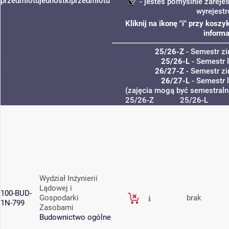
przedmiotu
jednostki
przedmiotu
- jesteś pomyślnie zarejes
wyrejest
Kliknij na ikonę "i" przy kos
informa
25/26-Z
- Semestr z
25/26-L
- Semestr 
26/27-Z
- Semestr z
26/27-L
- Semestr 
(zajęcia mogą być semestralne
25/26-Z
25/26-L
Wydział Inżynierii
Lądowej i
100-BUD-
Gospodarki
brak
1N-799
Zasobami
Budownictwo ogólne