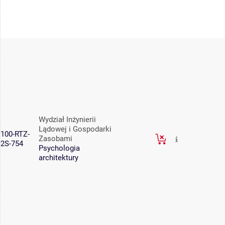
Wydział Inżynierii
Lądowej i Gospodarki
100-RTZ-
Zasobami
2S-754
Psychologia
architektury