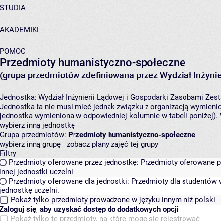
STUDIA
AKADEMIKI
POMOC
Przedmioty humanistyczno-społeczne
(grupa przedmiotów zdefiniowana przez Wydział Inżynie
Jednostka:
Wydział Inżynierii Lądowej i Gospodarki Zasobami
Zest
Jednostka ta nie musi mieć jednak związku z organizacją wymieni
jednostka wymieniona w odpowiedniej kolumnie w tabeli poniżej).
wybierz inną jednostkę
Grupa przedmiotów:
Przedmioty humanistyczno-społeczne
wybierz inną grupę
zobacz plany zajęć tej grupy
Filtry
Przedmioty oferowane przez jednostkę:
Przedmioty oferowane pr
innej jednostki uczelni.
Przedmioty oferowane dla jednostki:
Przedmioty dla studentów w
jednostkę uczelni.
Pokaż tylko przedmioty prowadzone w języku innym niż polski
Zaloguj się, aby uzyskać dostęp do dodatkowych opcji
Pokaż tylko te przedmioty, na które mogę się rejestrować