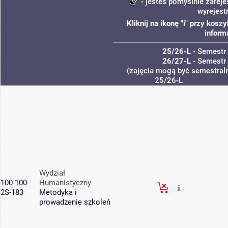
- jesteś pomyślnie zareje
wyrejest
Kliknij na ikonę "i" przy kos
inform
25/26-L
- Semestr
26/27-L
- Semestr
(zajęcia mogą być semestraln
25/26-L
Wydział
100-100-
Humanistyczny
2S-183
Metodyka i
prowadzenie szkoleń