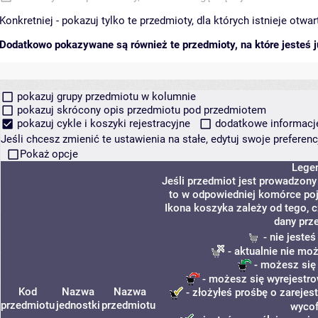
Konkretniej - pokazuj tylko te przedmioty, dla których istnieje otw
Dodatkowo pokazywane są również te przedmioty, na które jesteś ju
pokazuj grupy przedmiotu w kolumnie
pokazuj skrócony opis przedmiotu pod przedmiotem
pokazuj cykle i koszyki rejestracyjne
dodatkowe informacje 
Jeśli chcesz zmienić te ustawienia na stałe, edytuj swoje prefere
Pokaż opcje
Lege
Jeśli przedmiot jest prowadzon
to w odpowiedniej komórce poja
Ikona koszyka zależy od tego, 
dany prz
- nie jeste
- aktualnie nie mo
- możesz się
- możesz się wyrejestro
Kod
Nazwa
Nazwa
- złożyłeś prośbę o zarejest
przedmiotu
jednostki
przedmiotu
wycof