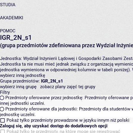
STUDIA
AKADEMIKI
POMOC
IGR_2N_s1
(grupa przedmiotów zdefiniowana przez Wydział Inżynie
Jednostka:
Wydział Inżynierii Lądowej i Gospodarki Zasobami
Zest
Jednostka ta nie musi mieć jednak związku z organizacją wymieni
jednostka wymieniona w odpowiedniej kolumnie w tabeli poniżej).
wybierz inną jednostkę
Grupa przedmiotów:
IGR_2N_s1
wybierz inną grupę
zobacz plany zajęć tej grupy
Filtry
Przedmioty oferowane przez jednostkę:
Przedmioty oferowane pr
innej jednostki uczelni.
Przedmioty oferowane dla jednostki:
Przedmioty dla studentów w
jednostkę uczelni.
Pokaż tylko przedmioty prowadzone w języku innym niż polski
Zaloguj się, aby uzyskać dostęp do dodatkowych opcji
Pokaż tylko te przedmioty, na które mogę się rejestrować