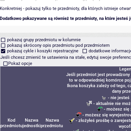
Konkretniej - pokazuj tylko te przedmioty, dla których istnieje otw
Dodatkowo pokazywane są również te przedmioty, na które jesteś ju
pokazuj grupy przedmiotu w kolumnie
pokazuj skrócony opis przedmiotu pod przedmiotem
pokazuj cykle i koszyki rejestracyjne
dodatkowe informacje 
Jeśli chcesz zmienić te ustawienia na stałe, edytuj swoje prefere
Pokaż opcje
Lege
Jeśli przedmiot jest prowadzony
to w odpowiedniej komórce poja
Ikona koszyka zależy od tego, c
dany prze
- nie jeste
- aktualnie nie moż
- możesz się 
- możesz się wyrejestro
Kod
Nazwa
Nazwa
- złożyłeś prośbę o zarejest
przedmiotu
jednostki
przedmiotu
wycof