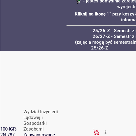
- jesteś pomyślnie zareje
wyrejest
Kliknij na ikonę "i" przy kos
informa
25/26-Z
- Semestr 
26/27-Z
- Semestr 
(zajęcia mogą być semestralne
25/26-Z
Wydział Inżynierii
Lądowej i
Gospodarki
100-IGR-
Zasobami
2N-787
Zaawansowane