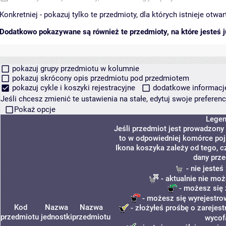
Konkretniej - pokazuj tylko te przedmioty, dla których istnieje otw
Dodatkowo pokazywane są również te przedmioty, na które jesteś ju
pokazuj grupy przedmiotu w kolumnie
pokazuj skrócony opis przedmiotu pod przedmiotem
pokazuj cykle i koszyki rejestracyjne
dodatkowe informacje 
Jeśli chcesz zmienić te ustawienia na stałe, edytuj swoje prefere
Pokaż opcje
Lege
Jeśli przedmiot jest prowadzony
to w odpowiedniej komórce poja
Ikona koszyka zależy od tego, c
dany prze
- nie jeste
- aktualnie nie moż
- możesz się 
- możesz się wyrejestro
Kod
Nazwa
Nazwa
- złożyłeś prośbę o zarejest
przedmiotu
jednostki
przedmiotu
wycof