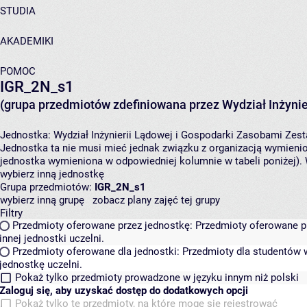
STUDIA
AKADEMIKI
POMOC
IGR_2N_s1
(grupa przedmiotów zdefiniowana przez Wydział Inżynie
Jednostka:
Wydział Inżynierii Lądowej i Gospodarki Zasobami
Zest
Jednostka ta nie musi mieć jednak związku z organizacją wymieni
jednostka wymieniona w odpowiedniej kolumnie w tabeli poniżej).
wybierz inną jednostkę
Grupa przedmiotów:
IGR_2N_s1
wybierz inną grupę
zobacz plany zajęć tej grupy
Filtry
Przedmioty oferowane przez jednostkę:
Przedmioty oferowane pr
innej jednostki uczelni.
Przedmioty oferowane dla jednostki:
Przedmioty dla studentów w
jednostkę uczelni.
Pokaż tylko przedmioty prowadzone w języku innym niż polski
Zaloguj się, aby uzyskać dostęp do dodatkowych opcji
Pokaż tylko te przedmioty, na które mogę się rejestrować