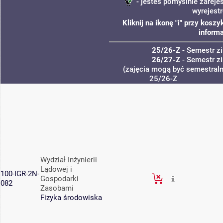
- jesteś pomyślnie zareje
wyrejest
Kliknij na ikonę "i" przy kos
informa
25/26-Z
- Semestr 
26/27-Z
- Semestr 
(zajęcia mogą być semestralne
25/26-Z
Wydział Inżynierii
Lądowej i
100-IGR-2N-
Gospodarki
082
Zasobami
Fizyka środowiska