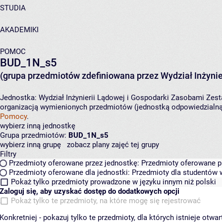
STUDIA
AKADEMIKI
POMOC
BUD_1N_s5
(grupa przedmiotów zdefiniowana przez Wydział Inżynie
Jednostka:
Wydział Inżynierii Lądowej i Gospodarki Zasobami
Zest
organizacją wymienionych przedmiotów (jednostką odpowiedzialną 
Pomocy
.
wybierz inną jednostkę
Grupa przedmiotów:
BUD_1N_s5
wybierz inną grupę
zobacz plany zajęć tej grupy
Filtry
Przedmioty oferowane przez jednostkę:
Przedmioty oferowane pr
Przedmioty oferowane dla jednostki:
Przedmioty dla studentów w
Pokaż tylko przedmioty prowadzone w języku innym niż polski
Zaloguj się, aby uzyskać dostęp do dodatkowych opcji
Pokaż tylko te przedmioty, na które mogę się rejestrować
Konkretniej - pokazuj tylko te przedmioty, dla których istnieje otw