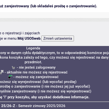
ż zarejestrowany (lub składałeś prośbę o zarejestrowanie).
o rejestracji i zajęciach
ncje w menu
Mój USOSweb
.
Legenda
dzony w danym cyklu dydaktycznym, to w odpowiedniej komórce poj
 Ikona koszyka zależy od tego, czy możesz się rejestrować na dany
przedmiot.
- nie jesteś zalogowany
- aktualnie nie możesz się rejestrować
- możesz się zarejestrować
ożesz się wyrejestrować (lub wycofać prośbę)
prośbę o zarejestrowanie (i nie możesz jej już wycofać)
myślnie zarejestrowany (i nie możesz się wyrejestrować)
onę "i" przy koszyku, aby uzyskać dodatkowe informacje.
25/26-Z
- Semestr zimowy 2025/2026