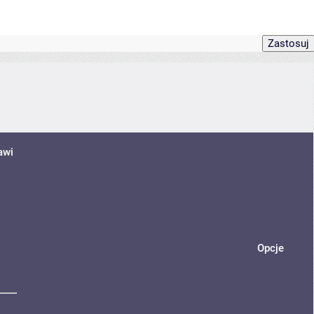
awi
Opcje