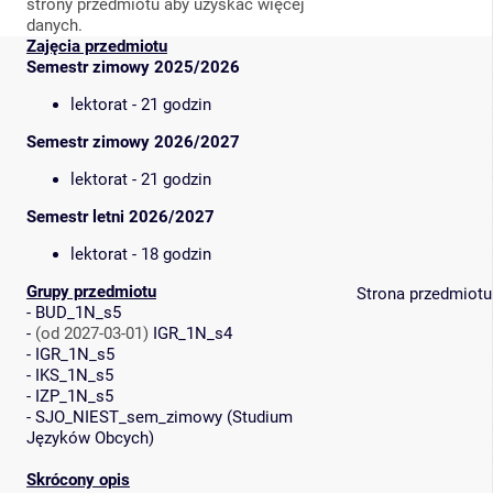
strony przedmiotu aby uzyskać więcej
danych.
Zajęcia przedmiotu
Semestr zimowy 2025/2026
lektorat - 21 godzin
Semestr zimowy 2026/2027
lektorat - 21 godzin
Semestr letni 2026/2027
lektorat - 18 godzin
Grupy przedmiotu
Strona przedmiotu
-
BUD_1N_s5
-
(od 2027-03-01)
IGR_1N_s4
-
IGR_1N_s5
-
IKS_1N_s5
-
IZP_1N_s5
-
SJO_NIEST_sem_zimowy
(
Studium
Języków Obcych
)
Skrócony opis