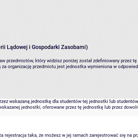
rii Lądowej i Gospodarki Zasobami)
aw przedmiotów, który widzisz poniżej został zdefiniowany przez tę
za organizację przedmiotu jest jednostka wymieniona w odpowiedni
zez wskazaną jednostkę dla studentów tej jednostki lub studentów 
skazanej jednostki, oferowane przez tę jednostkę lub przez dowoln
arta rejestracja taka, że możesz w jej ramach zarejestrować się na p