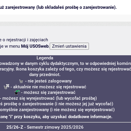
ż zarejestrowany (lub składałeś prośbę o zarejestrowanie).
o rejestracji i zajęciach
ncje w menu
Mój USOSweb
.
Legenda
prowadzony w danym cyklu dydaktycznym, to w odpowiedniej komór
tracyjny. Ikona koszyka zależy od tego, czy możesz się rejestrowa
dany przedmiot.
- nie jesteś zalogowany
- aktualnie nie możesz się rejestrować
- możesz się zarejestrować
- możesz się wyrejestrować (lub wycofać prośbę)
eś prośbę o zarejestrowanie (i nie możesz jej już wycofać)
pomyślnie zarejestrowany (i nie możesz się wyrejestrować)
ikonę "i" przy koszyku, aby uzyskać dodatkowe informacje.
25/26-Z
- Semestr zimowy 2025/2026