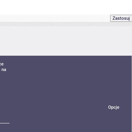
ce
ć na
Opcje