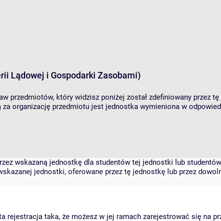
rii Lądowej i Gospodarki Zasobami)
aw przedmiotów, który widzisz poniżej został zdefiniowany przez tę
za organizację przedmiotu jest jednostka wymieniona w odpowiedni
zez wskazaną jednostkę dla studentów tej jednostki lub studentów 
skazanej jednostki, oferowane przez tę jednostkę lub przez dowoln
arta rejestracja taka, że możesz w jej ramach zarejestrować się na p