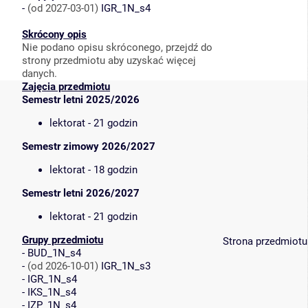
-
(od 2027-03-01)
IGR_1N_s4
Skrócony opis
Nie podano opisu skróconego, przejdź do
strony przedmiotu aby uzyskać więcej
danych.
Zajęcia przedmiotu
Semestr letni 2025/2026
lektorat - 21 godzin
Semestr zimowy 2026/2027
lektorat - 18 godzin
Semestr letni 2026/2027
lektorat - 21 godzin
Grupy przedmiotu
Strona przedmiotu
-
BUD_1N_s4
-
(od 2026-10-01)
IGR_1N_s3
-
IGR_1N_s4
-
IKS_1N_s4
-
IZP_1N_s4