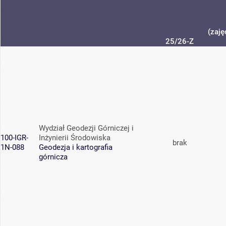
(zaję
25/26-Z
Wydział Geodezji Górniczej i
100-IGR-
Inżynierii Środowiska
brak
1N-088
Geodezja i kartografia
górnicza