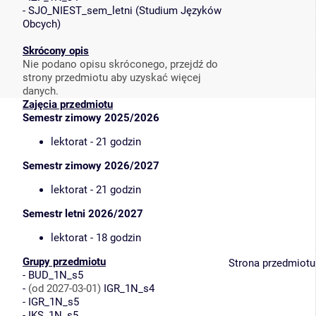
-
SJO_NIEST_sem_letni
(
Studium Języków
Obcych
)
Skrócony opis
Nie podano opisu skróconego, przejdź do
strony przedmiotu aby uzyskać więcej
danych.
Zajęcia przedmiotu
Semestr zimowy 2025/2026
lektorat - 21 godzin
Semestr zimowy 2026/2027
lektorat - 21 godzin
Semestr letni 2026/2027
lektorat - 18 godzin
Grupy przedmiotu
Strona przedmiotu
-
BUD_1N_s5
-
(od 2027-03-01)
IGR_1N_s4
-
IGR_1N_s5
-
IKS_1N_s5