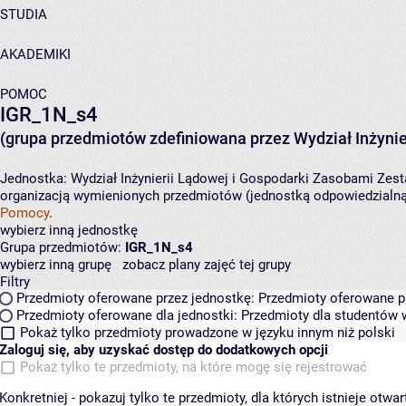
STUDIA
AKADEMIKI
POMOC
IGR_1N_s4
(grupa przedmiotów zdefiniowana przez Wydział Inżynie
Jednostka:
Wydział Inżynierii Lądowej i Gospodarki Zasobami
Zest
organizacją wymienionych przedmiotów (jednostką odpowiedzialną 
Pomocy
.
wybierz inną jednostkę
Grupa przedmiotów:
IGR_1N_s4
wybierz inną grupę
zobacz plany zajęć tej grupy
Filtry
Przedmioty oferowane przez jednostkę:
Przedmioty oferowane pr
Przedmioty oferowane dla jednostki:
Przedmioty dla studentów w
Pokaż tylko przedmioty prowadzone w języku innym niż polski
Zaloguj się, aby uzyskać dostęp do dodatkowych opcji
Pokaż tylko te przedmioty, na które mogę się rejestrować
Konkretniej - pokazuj tylko te przedmioty, dla których istnieje otw