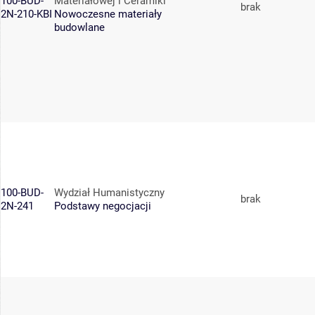
100-BUD-
Materiałowej i Ceramiki
brak
2N-210-KBI
Nowoczesne materiały
budowlane
100-BUD-
Wydział Humanistyczny
brak
2N-241
Podstawy negocjacji