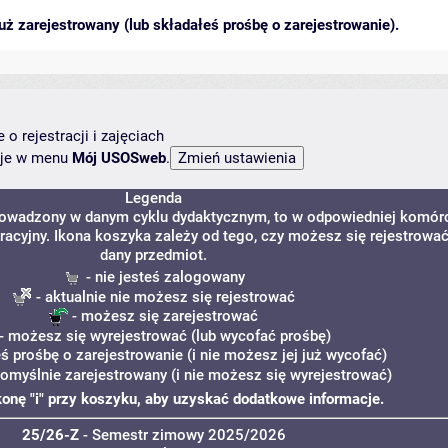
ż zarejestrowany (lub składałeś prośbę o zarejestrowanie).
o rejestracji i zajęciach
ncje w menu
Mój USOSweb
.
Legenda
prowadzony w danym cyklu dydaktycznym, to w odpowiedniej komór
tracyjny. Ikona koszyka zależy od tego, czy możesz się rejestrowa
dany przedmiot.
- nie jesteś zalogowany
- aktualnie nie możesz się rejestrować
- możesz się zarejestrować
- możesz się wyrejestrować (lub wycofać prośbę)
eś prośbę o zarejestrowanie (i nie możesz jej już wycofać)
pomyślnie zarejestrowany (i nie możesz się wyrejestrować)
ikonę "i" przy koszyku, aby uzyskać dodatkowe informacje.
25/26-Z
- Semestr zimowy 2025/2026