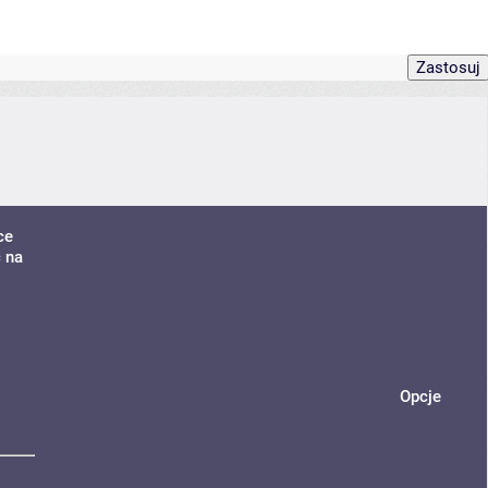
ce
ć na
Opcje