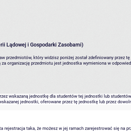
rii Lądowej i Gospodarki Zasobami)
aw przedmiotów, który widzisz poniżej został zdefiniowany przez tę
za organizację przedmiotu jest jednostka wymieniona w odpowiedni
zez wskazaną jednostkę dla studentów tej jednostki lub studentów 
skazanej jednostki, oferowane przez tę jednostkę lub przez dowoln
arta rejestracja taka, że możesz w jej ramach zarejestrować się na p