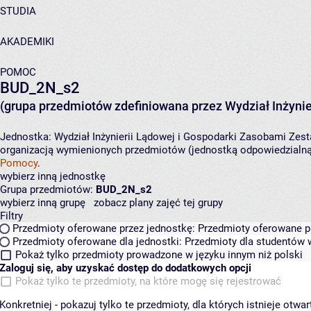
STUDIA
AKADEMIKI
POMOC
BUD_2N_s2
(grupa przedmiotów zdefiniowana przez Wydział Inżynie
Jednostka:
Wydział Inżynierii Lądowej i Gospodarki Zasobami
Zest
organizacją wymienionych przedmiotów (jednostką odpowiedzialną 
Pomocy
.
wybierz inną jednostkę
Grupa przedmiotów:
BUD_2N_s2
wybierz inną grupę
zobacz plany zajęć tej grupy
Filtry
Przedmioty oferowane przez jednostkę:
Przedmioty oferowane pr
Przedmioty oferowane dla jednostki:
Przedmioty dla studentów w
Pokaż tylko przedmioty prowadzone w języku innym niż polski
Zaloguj się, aby uzyskać dostęp do dodatkowych opcji
Pokaż tylko te przedmioty, na które mogę się rejestrować
Konkretniej - pokazuj tylko te przedmioty, dla których istnieje otw