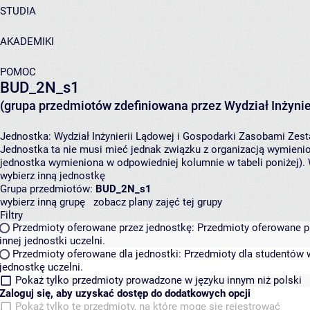
STUDIA
AKADEMIKI
POMOC
BUD_2N_s1
(grupa przedmiotów zdefiniowana przez Wydział Inżynie
Jednostka:
Wydział Inżynierii Lądowej i Gospodarki Zasobami
Zest
Jednostka ta nie musi mieć jednak związku z organizacją wymieni
jednostka wymieniona w odpowiedniej kolumnie w tabeli poniżej).
wybierz inną jednostkę
Grupa przedmiotów:
BUD_2N_s1
wybierz inną grupę
zobacz plany zajęć tej grupy
Filtry
Przedmioty oferowane przez jednostkę:
Przedmioty oferowane pr
innej jednostki uczelni.
Przedmioty oferowane dla jednostki:
Przedmioty dla studentów w
jednostkę uczelni.
Pokaż tylko przedmioty prowadzone w języku innym niż polski
Zaloguj się, aby uzyskać dostęp do dodatkowych opcji
Pokaż tylko te przedmioty, na które mogę się rejestrować