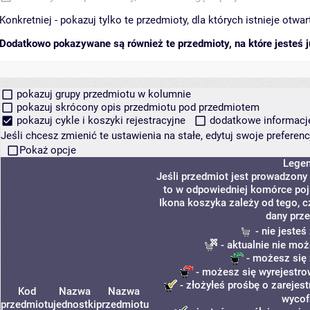
Konkretniej - pokazuj tylko te przedmioty, dla których istnieje otw
Dodatkowo pokazywane są również te przedmioty, na które jesteś ju
pokazuj grupy przedmiotu w kolumnie
pokazuj skrócony opis przedmiotu pod przedmiotem
pokazuj cykle i koszyki rejestracyjne
dodatkowe informacje 
Jeśli chcesz zmienić te ustawienia na stałe, edytuj swoje prefere
Pokaż opcje
Lege
Jeśli przedmiot jest prowadzony
to w odpowiedniej komórce poja
Ikona koszyka zależy od tego, c
dany prze
- nie jeste
- aktualnie nie moż
- możesz się 
- możesz się wyrejestro
- złożyłeś prośbę o zarejest
Kod
Nazwa
Nazwa
wycof
przedmiotu
jednostki
przedmiotu