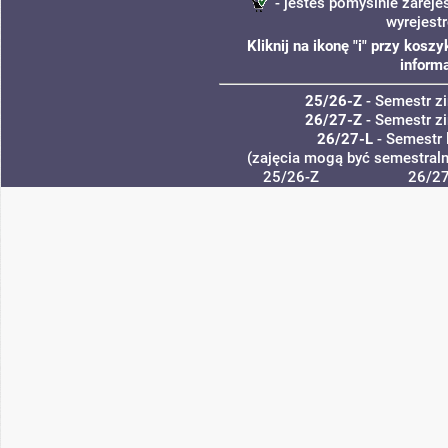
- jesteś pomyślnie zareje
wyrejest
Kliknij na ikonę "i" przy kos
informa
25/26-Z
- Semestr 
26/27-Z
- Semestr 
26/27-L
- Semestr 
(zajęcia mogą być semestralne
25/26-Z
26/27