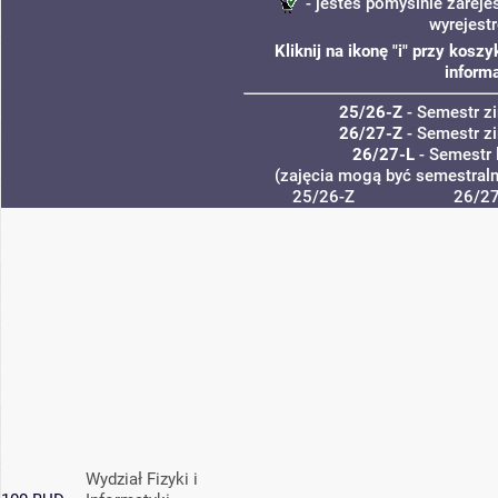
- jesteś pomyślnie zareje
wyrejest
Kliknij na ikonę "i" przy kos
informa
25/26-Z
- Semestr 
26/27-Z
- Semestr 
26/27-L
- Semestr 
(zajęcia mogą być semestralne
25/26-Z
26/27
Wydział Fizyki i