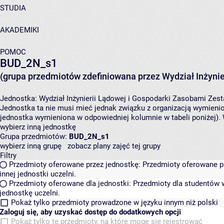
STUDIA
AKADEMIKI
POMOC
BUD_2N_s1
(grupa przedmiotów zdefiniowana przez Wydział Inżynie
Jednostka:
Wydział Inżynierii Lądowej i Gospodarki Zasobami
Zest
Jednostka ta nie musi mieć jednak związku z organizacją wymieni
jednostka wymieniona w odpowiedniej kolumnie w tabeli poniżej).
wybierz inną jednostkę
Grupa przedmiotów:
BUD_2N_s1
wybierz inną grupę
zobacz plany zajęć tej grupy
Filtry
Przedmioty oferowane przez jednostkę:
Przedmioty oferowane pr
innej jednostki uczelni.
Przedmioty oferowane dla jednostki:
Przedmioty dla studentów w
jednostkę uczelni.
Pokaż tylko przedmioty prowadzone w języku innym niż polski
Zaloguj się, aby uzyskać dostęp do dodatkowych opcji
Pokaż tylko te przedmioty, na które mogę się rejestrować