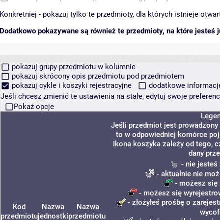
Konkretniej - pokazuj tylko te przedmioty, dla których istnieje otw
Dodatkowo pokazywane są również te przedmioty, na które jesteś ju
pokazuj grupy przedmiotu w kolumnie
pokazuj skrócony opis przedmiotu pod przedmiotem
pokazuj cykle i koszyki rejestracyjne
dodatkowe informacje 
Jeśli chcesz zmienić te ustawienia na stałe, edytuj swoje prefere
Pokaż opcje
Lege
Jeśli przedmiot jest prowadzony
to w odpowiedniej komórce poja
Ikona koszyka zależy od tego, c
dany prze
- nie jeste
- aktualnie nie moż
- możesz się 
- możesz się wyrejestro
- złożyłeś prośbę o zarejest
Kod
Nazwa
Nazwa
wycof
przedmiotu
jednostki
przedmiotu