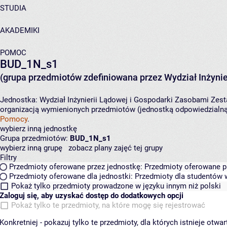
STUDIA
AKADEMIKI
POMOC
BUD_1N_s1
(grupa przedmiotów zdefiniowana przez Wydział Inżynie
Jednostka:
Wydział Inżynierii Lądowej i Gospodarki Zasobami
Zest
organizacją wymienionych przedmiotów (jednostką odpowiedzialną 
Pomocy
.
wybierz inną jednostkę
Grupa przedmiotów:
BUD_1N_s1
wybierz inną grupę
zobacz plany zajęć tej grupy
Filtry
Przedmioty oferowane przez jednostkę:
Przedmioty oferowane pr
Przedmioty oferowane dla jednostki:
Przedmioty dla studentów w
Pokaż tylko przedmioty prowadzone w języku innym niż polski
Zaloguj się, aby uzyskać dostęp do dodatkowych opcji
Pokaż tylko te przedmioty, na które mogę się rejestrować
Konkretniej - pokazuj tylko te przedmioty, dla których istnieje otw