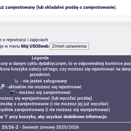
ż zarejestrowany (lub składałeś prośbę o zarejestrowanie).
o rejestracji i zajęciach
ncje w menu
Mój USOSweb
.
Legenda
dzony w danym cyklu dydaktycznym, to w odpowiedniej komórce poj
. Ikona koszyka zależy od tego, czy możesz się rejestrować na dany
przedmiot.
- nie jesteś zalogowany
- aktualnie nie możesz się rejestrować
- możesz się zarejestrować
możesz się wyrejestrować (lub wycofać prośbę)
prośbę o zarejestrowanie (i nie możesz jej już wycofać)
myślnie zarejestrowany (i nie możesz się wyrejestrować)
onę "i" przy koszyku, aby uzyskać dodatkowe informacje.
25/26-Z
- Semestr zimowy 2025/2026