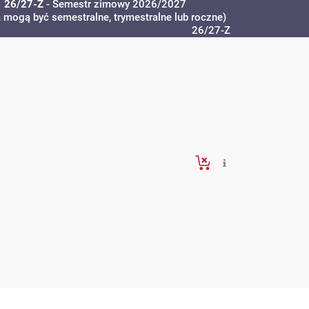
26/27-Z
- Semestr zimowy 2026/2027
a mogą być semestralne, trymestralne lub roczne)
26/27-Z