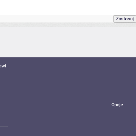
awi
Opcje