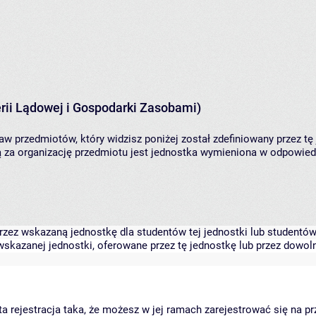
rii Lądowej i Gospodarki Zasobami)
aw przedmiotów, który widzisz poniżej został zdefiniowany przez tę
za organizację przedmiotu jest jednostka wymieniona w odpowiedni
zez wskazaną jednostkę dla studentów tej jednostki lub studentów 
skazanej jednostki, oferowane przez tę jednostkę lub przez dowoln
arta rejestracja taka, że możesz w jej ramach zarejestrować się na p