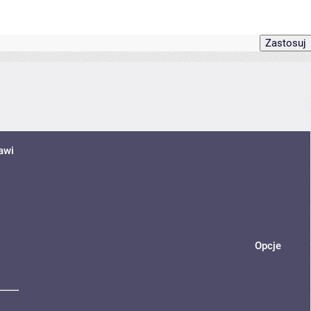
awi
Opcje