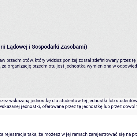
rii Lądowej i Gospodarki Zasobami)
aw przedmiotów, który widzisz poniżej został zdefiniowany przez tę
za organizację przedmiotu jest jednostka wymieniona w odpowiedni
zez wskazaną jednostkę dla studentów tej jednostki lub studentów 
skazanej jednostki, oferowane przez tę jednostkę lub przez dowoln
arta rejestracja taka, że możesz w jej ramach zarejestrować się na p