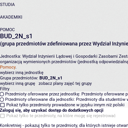
STUDIA
AKADEMIKI
POMOC
BUD_2N_s1
(grupa przedmiotów zdefiniowana przez Wydział Inżynie
Jednostka:
Wydział Inżynierii Lądowej i Gospodarki Zasobami
Zest
organizacją wymienionych przedmiotów (jednostką odpowiedzialną 
Pomocy
.
wybierz inną jednostkę
Grupa przedmiotów:
BUD_2N_s1
wybierz inną grupę
zobacz plany zajęć tej grupy
Filtry
Przedmioty oferowane przez jednostkę:
Przedmioty oferowane pr
Przedmioty oferowane dla jednostki:
Przedmioty dla studentów w
Pokaż tylko przedmioty prowadzone w języku innym niż polski
Zaloguj się, aby uzyskać dostęp do dodatkowych opcji
Pokaż tylko te przedmioty, na które mogę się rejestrować
Konkretniej - pokazuj tylko te przedmioty, dla których istnieje otw