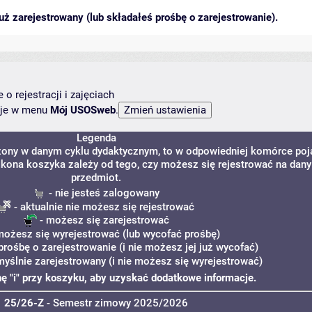
ż zarejestrowany (lub składałeś prośbę o zarejestrowanie).
o rejestracji i zajęciach
ncje w menu
Mój USOSweb
.
Legenda
dzony w danym cyklu dydaktycznym, to w odpowiedniej komórce poj
. Ikona koszyka zależy od tego, czy możesz się rejestrować na dany
przedmiot.
- nie jesteś zalogowany
- aktualnie nie możesz się rejestrować
- możesz się zarejestrować
możesz się wyrejestrować (lub wycofać prośbę)
prośbę o zarejestrowanie (i nie możesz jej już wycofać)
myślnie zarejestrowany (i nie możesz się wyrejestrować)
onę "i" przy koszyku, aby uzyskać dodatkowe informacje.
25/26-Z
- Semestr zimowy 2025/2026