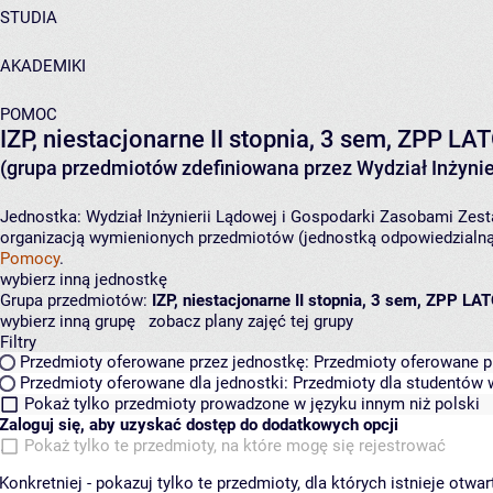
STUDIA
AKADEMIKI
POMOC
IZP, niestacjonarne II stopnia, 3 sem, ZPP LA
(grupa przedmiotów zdefiniowana przez Wydział Inżynie
Jednostka:
Wydział Inżynierii Lądowej i Gospodarki Zasobami
Zest
organizacją wymienionych przedmiotów (jednostką odpowiedzialną 
Pomocy
.
wybierz inną jednostkę
Grupa przedmiotów:
IZP, niestacjonarne II stopnia, 3 sem, ZPP LA
wybierz inną grupę
zobacz plany zajęć tej grupy
Filtry
Przedmioty oferowane przez jednostkę:
Przedmioty oferowane pr
Przedmioty oferowane dla jednostki:
Przedmioty dla studentów w
Pokaż tylko przedmioty prowadzone w języku innym niż polski
Zaloguj się, aby uzyskać dostęp do dodatkowych opcji
Pokaż tylko te przedmioty, na które mogę się rejestrować
Konkretniej - pokazuj tylko te przedmioty, dla których istnieje otw