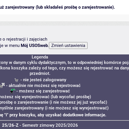
ż zarejestrowany (lub składałeś prośbę o zarejestrowanie).
o rejestracji i zajęciach
ncje w menu
Mój USOSweb
.
Legenda
dzony w danym cyklu dydaktycznym, to w odpowiedniej komórce poj
. Ikona koszyka zależy od tego, czy możesz się rejestrować na dany
przedmiot.
- nie jesteś zalogowany
- aktualnie nie możesz się rejestrować
- możesz się zarejestrować
możesz się wyrejestrować (lub wycofać prośbę)
prośbę o zarejestrowanie (i nie możesz jej już wycofać)
myślnie zarejestrowany (i nie możesz się wyrejestrować)
onę "i" przy koszyku, aby uzyskać dodatkowe informacje.
25/26-Z
- Semestr zimowy 2025/2026