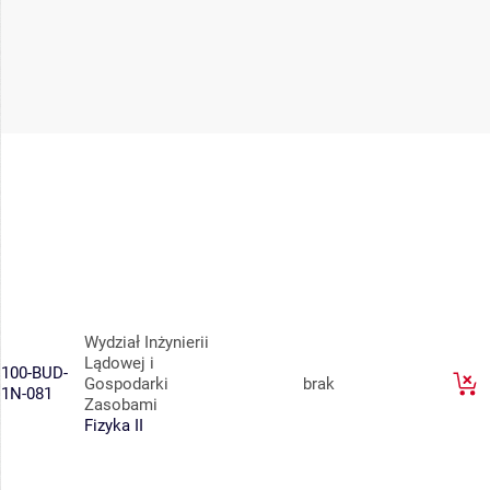
Wydział Inżynierii
Lądowej i
100-BUD-
Gospodarki
brak
1N-081
Zasobami
Fizyka II