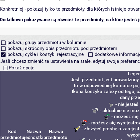
Konkretniej - pokazuj tylko te przedmioty, dla których istnieje otw
Dodatkowo pokazywane są również te przedmioty, na które jesteś ju
pokazuj grupy przedmiotu w kolumnie
pokazuj skrócony opis przedmiotu pod przedmiotem
pokazuj cykle i koszyki rejestracyjne
dodatkowe informacje 
Jeśli chcesz zmienić te ustawienia na stałe, edytuj swoje prefere
Pokaż opcje
Lege
Jeśli przedmiot jest prowadzony
to w odpowiedniej komórce poja
Ikona koszyka zależy od tego, c
dany prze
- nie jeste
- aktualnie nie moż
- możesz się 
- możesz się wyrejestro
- złożyłeś prośbę o zarejest
Kod
Nazwa
Nazwa
wycof
przedmiotu
jednostki
przedmiotu