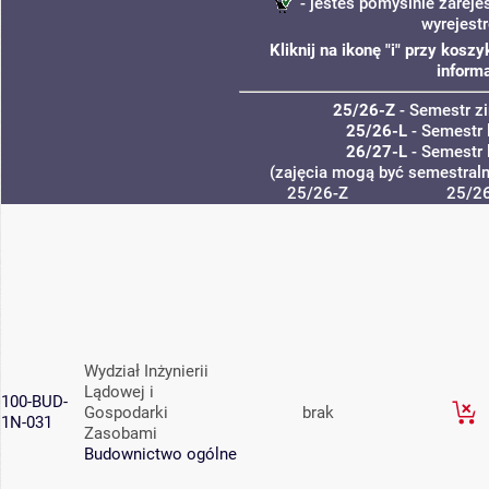
- jesteś pomyślnie zareje
wyrejest
Kliknij na ikonę "i" przy kos
informa
25/26-Z
- Semestr 
25/26-L
- Semestr 
26/27-L
- Semestr 
(zajęcia mogą być semestralne
25/26-Z
25/26
Wydział Inżynierii
Lądowej i
100-BUD-
Gospodarki
brak
1N-031
Zasobami
Budownictwo ogólne