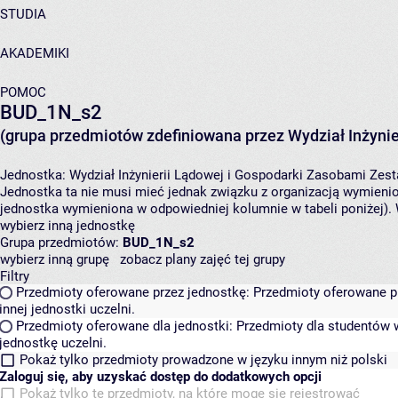
STUDIA
AKADEMIKI
POMOC
BUD_1N_s2
(grupa przedmiotów zdefiniowana przez Wydział Inżynie
Jednostka:
Wydział Inżynierii Lądowej i Gospodarki Zasobami
Zest
Jednostka ta nie musi mieć jednak związku z organizacją wymieni
jednostka wymieniona w odpowiedniej kolumnie w tabeli poniżej).
wybierz inną jednostkę
Grupa przedmiotów:
BUD_1N_s2
wybierz inną grupę
zobacz plany zajęć tej grupy
Filtry
Przedmioty oferowane przez jednostkę:
Przedmioty oferowane pr
innej jednostki uczelni.
Przedmioty oferowane dla jednostki:
Przedmioty dla studentów w
jednostkę uczelni.
Pokaż tylko przedmioty prowadzone w języku innym niż polski
Zaloguj się, aby uzyskać dostęp do dodatkowych opcji
Pokaż tylko te przedmioty, na które mogę się rejestrować