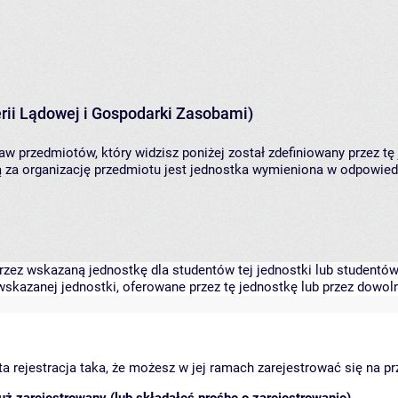
rii Lądowej i Gospodarki Zasobami)
aw przedmiotów, który widzisz poniżej został zdefiniowany przez tę
za organizację przedmiotu jest jednostka wymieniona w odpowiedni
zez wskazaną jednostkę dla studentów tej jednostki lub studentów 
skazanej jednostki, oferowane przez tę jednostkę lub przez dowoln
arta rejestracja taka, że możesz w jej ramach zarejestrować się na p