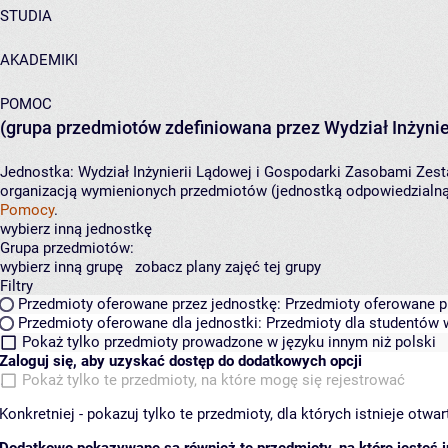
STUDIA
AKADEMIKI
POMOC
(grupa przedmiotów zdefiniowana przez Wydział Inżynie
Jednostka:
Wydział Inżynierii Lądowej i Gospodarki Zasobami
Zest
organizacją wymienionych przedmiotów (jednostką odpowiedzialną 
Pomocy
.
wybierz inną jednostkę
Grupa przedmiotów:
wybierz inną grupę
zobacz plany zajęć tej grupy
Filtry
Przedmioty oferowane przez jednostkę:
Przedmioty oferowane pr
Przedmioty oferowane dla jednostki:
Przedmioty dla studentów w
Pokaż tylko przedmioty prowadzone w języku innym niż polski
Zaloguj się, aby uzyskać dostęp do dodatkowych opcji
Pokaż tylko te przedmioty, na które mogę się rejestrować
Konkretniej - pokazuj tylko te przedmioty, dla których istnieje otw