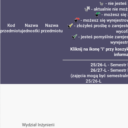
- nie jeste
- aktualnie nie moż
- możesz się 
- możesz się wyrejestro
Kod
Nazwa
Nazwa
- złożyłeś prośbę o zarejest
przedmiotu
jednostki
przedmiotu
wycof
- jesteś pomyślnie zareje
wyrejest
Kliknij na ikonę "i" przy kos
informa
25/26-L
- Semestr 
26/27-L
- Semestr 
(zajęcia mogą być semestralne
25/26-L
Wydział Inżynierii