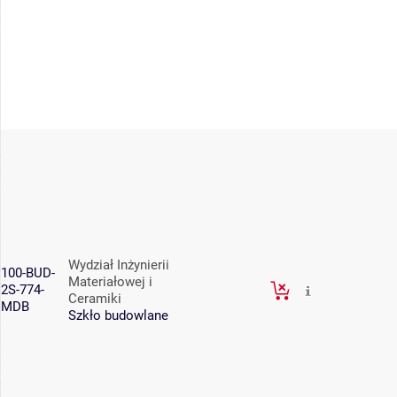
Wydział Inżynierii
100-BUD-
Materiałowej i
2S-774-
Ceramiki
MDB
Szkło budowlane