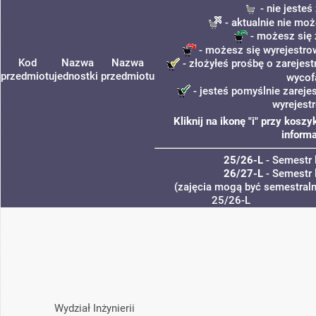
- nie jeste
- aktualnie nie moż
- możesz się 
- możesz się wyrejestro
Kod
Nazwa
Nazwa
- złożyłeś prośbę o zarejest
przedmiotu
jednostki
przedmiotu
wycof
- jesteś pomyślnie zareje
wyrejest
Kliknij na ikonę "i" przy kos
informa
25/26-L
- Semestr 
26/27-L
- Semestr 
(zajęcia mogą być semestralne
25/26-L
Wydział Inżynierii