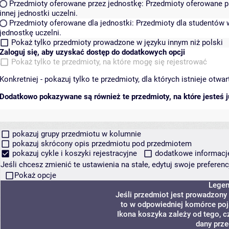
Przedmioty oferowane przez jednostkę:
Przedmioty oferowane pr
innej jednostki uczelni.
Przedmioty oferowane dla jednostki:
Przedmioty dla studentów w
jednostkę uczelni.
Pokaż tylko przedmioty prowadzone w języku innym niż polski
Zaloguj się, aby uzyskać dostęp do dodatkowych opcji
Pokaż tylko te przedmioty, na które mogę się rejestrować
Konkretniej - pokazuj tylko te przedmioty, dla których istnieje otw
Dodatkowo pokazywane są również te przedmioty, na które jesteś ju
pokazuj grupy przedmiotu w kolumnie
pokazuj skrócony opis przedmiotu pod przedmiotem
pokazuj cykle i koszyki rejestracyjne
dodatkowe informacje 
Jeśli chcesz zmienić te ustawienia na stałe, edytuj swoje prefere
Pokaż opcje
Lege
Jeśli przedmiot jest prowadzony
to w odpowiedniej komórce poja
Ikona koszyka zależy od tego, c
dany prze