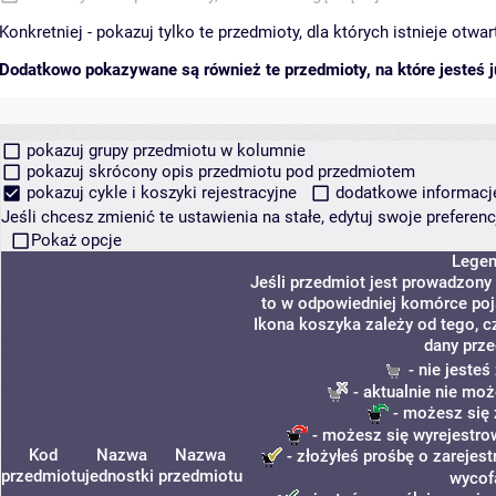
Konkretniej - pokazuj tylko te przedmioty, dla których istnieje otw
Dodatkowo pokazywane są również te przedmioty, na które jesteś ju
pokazuj grupy przedmiotu w kolumnie
pokazuj skrócony opis przedmiotu pod przedmiotem
pokazuj cykle i koszyki rejestracyjne
dodatkowe informacje 
Jeśli chcesz zmienić te ustawienia na stałe, edytuj swoje prefere
Pokaż opcje
Lege
Jeśli przedmiot jest prowadzony
to w odpowiedniej komórce poja
Ikona koszyka zależy od tego, c
dany prze
- nie jeste
- aktualnie nie moż
- możesz się 
- możesz się wyrejestro
Kod
Nazwa
Nazwa
- złożyłeś prośbę o zarejest
przedmiotu
jednostki
przedmiotu
wycof