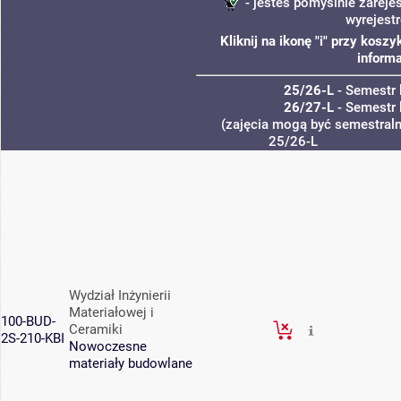
- jesteś pomyślnie zareje
wyrejest
Kliknij na ikonę "i" przy kos
informa
25/26-L
- Semestr 
26/27-L
- Semestr 
(zajęcia mogą być semestralne
25/26-L
Wydział Inżynierii
Materiałowej i
100-BUD-
Ceramiki
2S-210-KBI
Nowoczesne
materiały budowlane