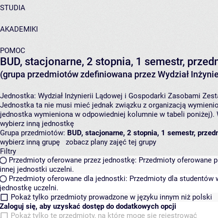
STUDIA
AKADEMIKI
POMOC
BUD, stacjonarne, 2 stopnia, 1 semestr, przed
(grupa przedmiotów zdefiniowana przez Wydział Inżynie
Jednostka:
Wydział Inżynierii Lądowej i Gospodarki Zasobami
Zest
Jednostka ta nie musi mieć jednak związku z organizacją wymieni
jednostka wymieniona w odpowiedniej kolumnie w tabeli poniżej).
wybierz inną jednostkę
Grupa przedmiotów:
BUD, stacjonarne, 2 stopnia, 1 semestr, przed
wybierz inną grupę
zobacz plany zajęć tej grupy
Filtry
Przedmioty oferowane przez jednostkę:
Przedmioty oferowane pr
innej jednostki uczelni.
Przedmioty oferowane dla jednostki:
Przedmioty dla studentów w
jednostkę uczelni.
Pokaż tylko przedmioty prowadzone w języku innym niż polski
Zaloguj się, aby uzyskać dostęp do dodatkowych opcji
Pokaż tylko te przedmioty, na które mogę się rejestrować