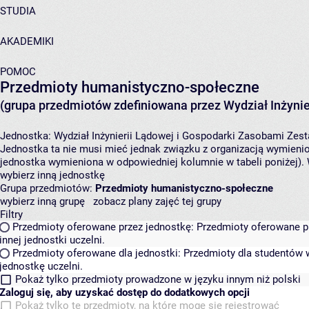
STUDIA
AKADEMIKI
POMOC
Przedmioty humanistyczno-społeczne
(grupa przedmiotów zdefiniowana przez Wydział Inżynie
Jednostka:
Wydział Inżynierii Lądowej i Gospodarki Zasobami
Zest
Jednostka ta nie musi mieć jednak związku z organizacją wymieni
jednostka wymieniona w odpowiedniej kolumnie w tabeli poniżej).
wybierz inną jednostkę
Grupa przedmiotów:
Przedmioty humanistyczno-społeczne
wybierz inną grupę
zobacz plany zajęć tej grupy
Filtry
Przedmioty oferowane przez jednostkę:
Przedmioty oferowane pr
innej jednostki uczelni.
Przedmioty oferowane dla jednostki:
Przedmioty dla studentów w
jednostkę uczelni.
Pokaż tylko przedmioty prowadzone w języku innym niż polski
Zaloguj się, aby uzyskać dostęp do dodatkowych opcji
Pokaż tylko te przedmioty, na które mogę się rejestrować