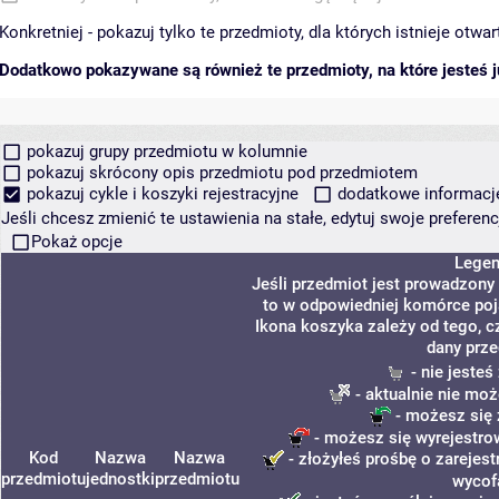
Konkretniej - pokazuj tylko te przedmioty, dla których istnieje otw
Dodatkowo pokazywane są również te przedmioty, na które jesteś ju
pokazuj grupy przedmiotu w kolumnie
pokazuj skrócony opis przedmiotu pod przedmiotem
pokazuj cykle i koszyki rejestracyjne
dodatkowe informacje 
Jeśli chcesz zmienić te ustawienia na stałe, edytuj swoje prefere
Pokaż opcje
Lege
Jeśli przedmiot jest prowadzony
to w odpowiedniej komórce poja
Ikona koszyka zależy od tego, c
dany prze
- nie jeste
- aktualnie nie moż
- możesz się 
- możesz się wyrejestro
Kod
Nazwa
Nazwa
- złożyłeś prośbę o zarejest
przedmiotu
jednostki
przedmiotu
wycof