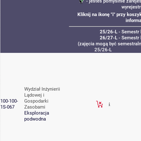
- jesteś pomyślnie zareje
wyrejest
Kliknij na ikonę "i" przy kos
informa
25/26-L
- Semestr 
26/27-L
- Semestr 
(zajęcia mogą być semestralne
25/26-L
Wydział Inżynierii
Lądowej i
100-100-
Gospodarki
1S-067
Zasobami
Eksploracja
podwodna