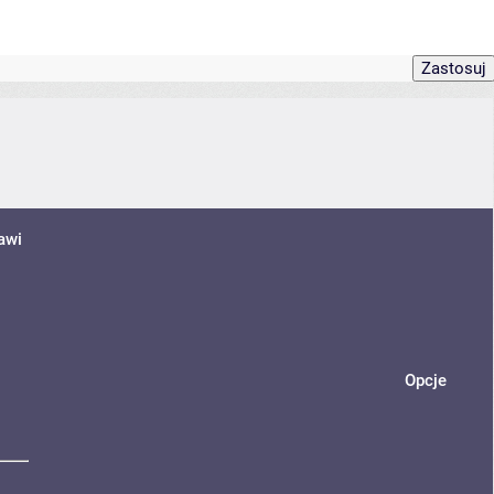
awi
Opcje