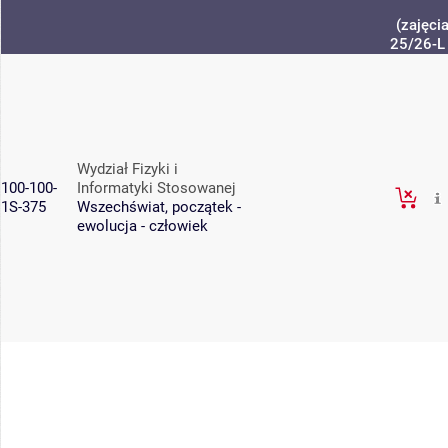
(zajęci
25/26-L
Wydział Fizyki i
100-100-
Informatyki Stosowanej
1S-375
Wszechświat, początek -
ewolucja - człowiek