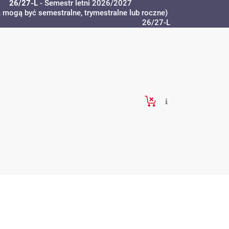
26/27-L
- Semestr letni 2026/2027
a mogą być semestralne, trymestralne lub roczne)
26/27-L