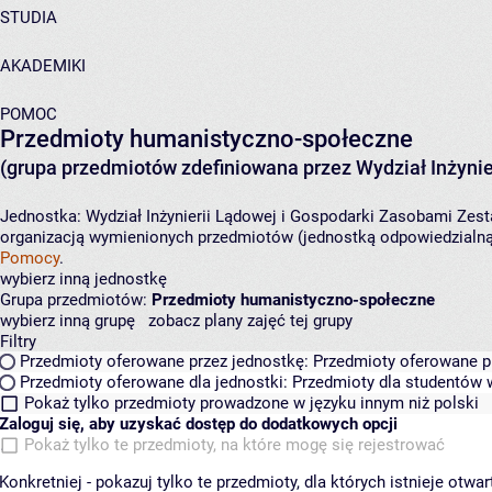
STUDIA
AKADEMIKI
POMOC
Przedmioty humanistyczno-społeczne
(grupa przedmiotów zdefiniowana przez Wydział Inżynie
Jednostka:
Wydział Inżynierii Lądowej i Gospodarki Zasobami
Zest
organizacją wymienionych przedmiotów (jednostką odpowiedzialną 
Pomocy
.
wybierz inną jednostkę
Grupa przedmiotów:
Przedmioty humanistyczno-społeczne
wybierz inną grupę
zobacz plany zajęć tej grupy
Filtry
Przedmioty oferowane przez jednostkę:
Przedmioty oferowane pr
Przedmioty oferowane dla jednostki:
Przedmioty dla studentów w
Pokaż tylko przedmioty prowadzone w języku innym niż polski
Zaloguj się, aby uzyskać dostęp do dodatkowych opcji
Pokaż tylko te przedmioty, na które mogę się rejestrować
Konkretniej - pokazuj tylko te przedmioty, dla których istnieje otw