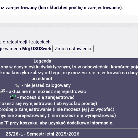
ż zarejestrowany (lub składałeś prośbę o zarejestrowanie).
o rejestracji i zajęciach
ncje w menu
Mój USOSweb
.
Legenda
dzony w danym cyklu dydaktycznym, to w odpowiedniej komórce poj
. Ikona koszyka zależy od tego, czy możesz się rejestrować na dany
przedmiot.
- nie jesteś zalogowany
- aktualnie nie możesz się rejestrować
- możesz się zarejestrować
możesz się wyrejestrować (lub wycofać prośbę)
prośbę o zarejestrowanie (i nie możesz jej już wycofać)
myślnie zarejestrowany (i nie możesz się wyrejestrować)
onę "i" przy koszyku, aby uzyskać dodatkowe informacje.
25/26-L
- Semestr letni 2025/2026