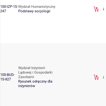
100-IZP-1S-
Wydział Humanistyczny
247
Podstawy socjologii
Wydział Inżynierii
Lądowej i Gospodarki
100-BUD-
Zasobami
1S-827
Rysunek odręczny dla
inżynierów