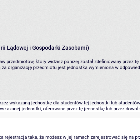
rii Lądowej i Gospodarki Zasobami)
aw przedmiotów, który widzisz poniżej został zdefiniowany przez tę
za organizację przedmiotu jest jednostka wymieniona w odpowiedni
zez wskazaną jednostkę dla studentów tej jednostki lub studentów 
skazanej jednostki, oferowane przez tę jednostkę lub przez dowoln
arta rejestracja taka, że możesz w jej ramach zarejestrować się na p