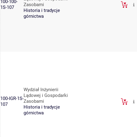
100-100-
Zasobami
1S-107
Historia i tradycje
górnictwa
Wydział Inżynierii
Lądowej i Gospodarki
100-IGR-1S-
Zasobami
107
Historia i tradycje
górnictwa