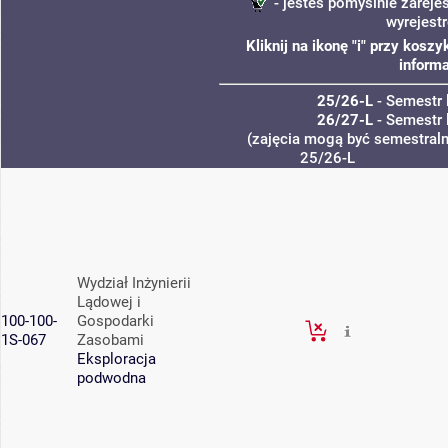
- jesteś pomyślnie zareje
wyrejest
Kliknij na ikonę "i" przy kos
informa
25/26-L
- Semestr 
26/27-L
- Semestr 
(zajęcia mogą być semestralne
25/26-L
Wydział Inżynierii
Lądowej i
100-100-
Gospodarki
1S-067
Zasobami
Eksploracja
podwodna