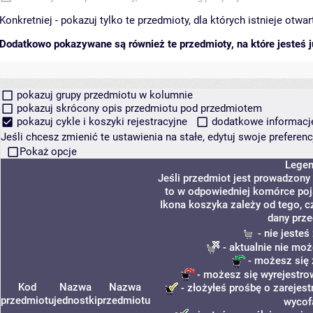
Konkretniej - pokazuj tylko te przedmioty, dla których istnieje otw
Dodatkowo pokazywane są również te przedmioty, na które jesteś ju
pokazuj grupy przedmiotu w kolumnie
pokazuj skrócony opis przedmiotu pod przedmiotem
pokazuj cykle i koszyki rejestracyjne
dodatkowe informacje 
Jeśli chcesz zmienić te ustawienia na stałe, edytuj swoje prefere
Pokaż opcje
Lege
Jeśli przedmiot jest prowadzony
to w odpowiedniej komórce poja
Ikona koszyka zależy od tego, c
dany prze
- nie jeste
- aktualnie nie moż
- możesz się 
- możesz się wyrejestro
Kod
Nazwa
Nazwa
- złożyłeś prośbę o zarejest
przedmiotu
jednostki
przedmiotu
wycof