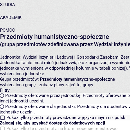
STUDIA
AKADEMIKI
POMOC
Przedmioty humanistyczno-społeczne
(grupa przedmiotów zdefiniowana przez Wydział Inżynie
Jednostka:
Wydział Inżynierii Lądowej i Gospodarki Zasobami
Zest
Jednostka ta nie musi mieć jednak związku z organizacją wymieni
jednostka wymieniona w odpowiedniej kolumnie w tabeli poniżej).
wybierz inną jednostkę
Grupa przedmiotów:
Przedmioty humanistyczno-społeczne
wybierz inną grupę
zobacz plany zajęć tej grupy
Filtry
Przedmioty oferowane przez jednostkę:
Przedmioty oferowane pr
innej jednostki uczelni.
Przedmioty oferowane dla jednostki:
Przedmioty dla studentów w
jednostkę uczelni.
Pokaż tylko przedmioty prowadzone w języku innym niż polski
Zaloguj się, aby uzyskać dostęp do dodatkowych opcji
Pokaż tylko te przedmioty, na które mogę się rejestrować