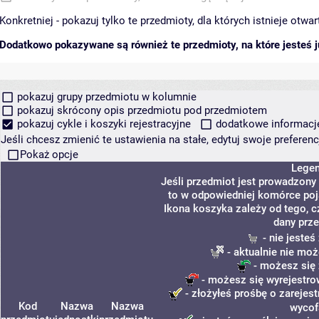
Konkretniej - pokazuj tylko te przedmioty, dla których istnieje otw
Dodatkowo pokazywane są również te przedmioty, na które jesteś ju
pokazuj grupy przedmiotu w kolumnie
pokazuj skrócony opis przedmiotu pod przedmiotem
pokazuj cykle i koszyki rejestracyjne
dodatkowe informacje 
Jeśli chcesz zmienić te ustawienia na stałe, edytuj swoje prefere
Pokaż opcje
Lege
Jeśli przedmiot jest prowadzony
to w odpowiedniej komórce poja
Ikona koszyka zależy od tego, c
dany prze
- nie jeste
- aktualnie nie moż
- możesz się 
- możesz się wyrejestro
- złożyłeś prośbę o zarejest
Kod
Nazwa
Nazwa
wycof