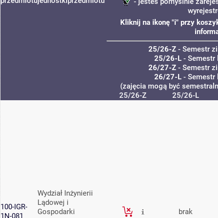
przedmiotu
jednostki
przedmiotu
- jesteś pomyślnie zareje
wyrejest
Kliknij na ikonę "i" przy kos
informa
25/26-Z
- Semestr 
25/26-L
- Semestr 
26/27-Z
- Semestr 
26/27-L
- Semestr 
(zajęcia mogą być semestralne
25/26-Z
25/26-L
Wydział Inżynierii
Lądowej i
100-IGR-
Gospodarki
brak
1N-081