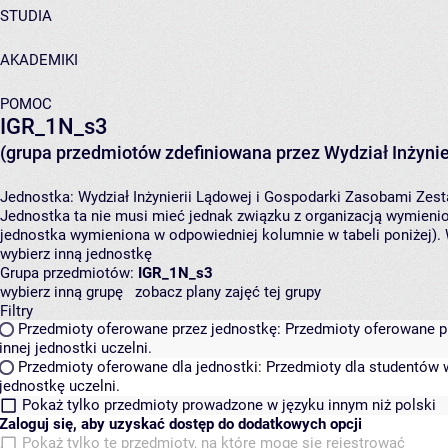
STUDIA
AKADEMIKI
POMOC
IGR_1N_s3
(grupa przedmiotów zdefiniowana przez Wydział Inżynie
Jednostka:
Wydział Inżynierii Lądowej i Gospodarki Zasobami
Zest
Jednostka ta nie musi mieć jednak związku z organizacją wymieni
jednostka wymieniona w odpowiedniej kolumnie w tabeli poniżej).
wybierz inną jednostkę
Grupa przedmiotów:
IGR_1N_s3
wybierz inną grupę
zobacz plany zajęć tej grupy
Filtry
Przedmioty oferowane przez jednostkę:
Przedmioty oferowane pr
innej jednostki uczelni.
Przedmioty oferowane dla jednostki:
Przedmioty dla studentów w
jednostkę uczelni.
Pokaż tylko przedmioty prowadzone w języku innym niż polski
Zaloguj się, aby uzyskać dostęp do dodatkowych opcji
Pokaż tylko te przedmioty, na które mogę się rejestrować