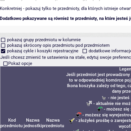
Konkretniej - pokazuj tylko te przedmioty, dla których istnieje otw
Dodatkowo pokazywane są również te przedmioty, na które jesteś ju
pokazuj grupy przedmiotu w kolumnie
pokazuj skrócony opis przedmiotu pod przedmiotem
pokazuj cykle i koszyki rejestracyjne
dodatkowe informacje 
Jeśli chcesz zmienić te ustawienia na stałe, edytuj swoje prefere
Pokaż opcje
Lege
Jeśli przedmiot jest prowadzony
to w odpowiedniej komórce poja
Ikona koszyka zależy od tego, c
dany prze
- nie jeste
- aktualnie nie moż
- możesz się 
- możesz się wyrejestro
Kod
Nazwa
Nazwa
- złożyłeś prośbę o zarejest
przedmiotu
jednostki
przedmiotu
wycof