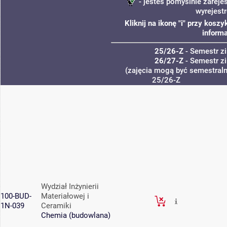
- jesteś pomyślnie zareje
wyrejest
Kliknij na ikonę "i" przy kos
informa
25/26-Z
- Semestr 
26/27-Z
- Semestr 
(zajęcia mogą być semestralne
25/26-Z
Wydział Inżynierii
100-BUD-
Materiałowej i
1N-039
Ceramiki
Chemia (budowlana)