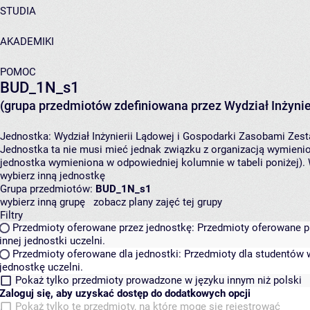
STUDIA
AKADEMIKI
POMOC
BUD_1N_s1
(grupa przedmiotów zdefiniowana przez Wydział Inżynie
Jednostka:
Wydział Inżynierii Lądowej i Gospodarki Zasobami
Zest
Jednostka ta nie musi mieć jednak związku z organizacją wymieni
jednostka wymieniona w odpowiedniej kolumnie w tabeli poniżej).
wybierz inną jednostkę
Grupa przedmiotów:
BUD_1N_s1
wybierz inną grupę
zobacz plany zajęć tej grupy
Filtry
Przedmioty oferowane przez jednostkę:
Przedmioty oferowane pr
innej jednostki uczelni.
Przedmioty oferowane dla jednostki:
Przedmioty dla studentów w
jednostkę uczelni.
Pokaż tylko przedmioty prowadzone w języku innym niż polski
Zaloguj się, aby uzyskać dostęp do dodatkowych opcji
Pokaż tylko te przedmioty, na które mogę się rejestrować