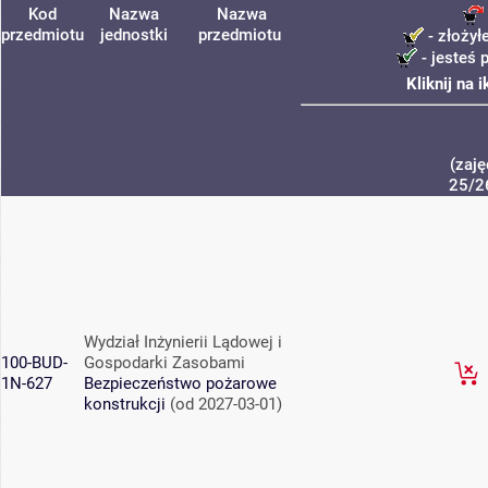
Kod
Nazwa
Nazwa
przedmiotu
jednostki
przedmiotu
- złożył
- jesteś 
Kliknij na 
(zaję
25/2
Wydział Inżynierii Lądowej i
100-BUD-
Gospodarki Zasobami
1N-627
Bezpieczeństwo pożarowe
konstrukcji
(od 2027-03-01)