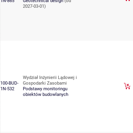
1N-865
Geotechnical design
(od
2027-03-01)
Wydział Inżynierii Lądowej i
100-BUD-
Gospodarki Zasobami
1N-532
Podstawy monitoringu
obiektów budowlanych