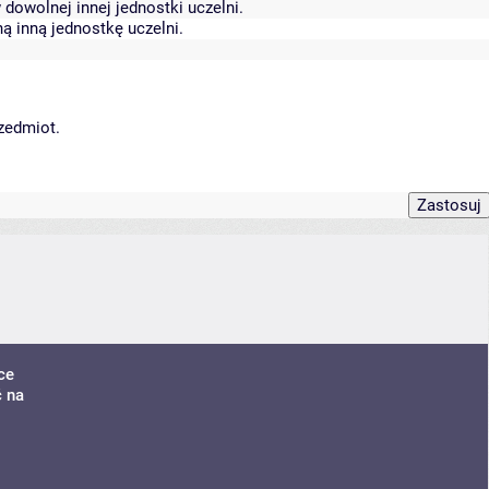
dowolnej innej jednostki uczelni.
ą inną jednostkę uczelni.
rzedmiot.
ce
ć na