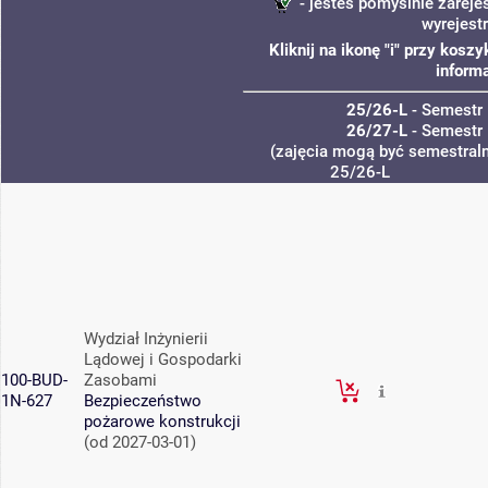
- jesteś pomyślnie zareje
wyrejest
Kliknij na ikonę "i" przy kos
informa
25/26-L
- Semestr 
26/27-L
- Semestr 
(zajęcia mogą być semestralne
25/26-L
Wydział Inżynierii
Lądowej i Gospodarki
100-BUD-
Zasobami
1N-627
Bezpieczeństwo
pożarowe konstrukcji
(od 2027-03-01)