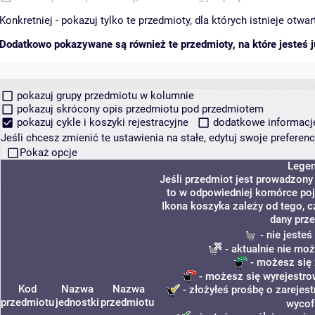
Konkretniej - pokazuj tylko te przedmioty, dla których istnieje otw
Dodatkowo pokazywane są również te przedmioty, na które jesteś ju
pokazuj grupy przedmiotu w kolumnie
pokazuj skrócony opis przedmiotu pod przedmiotem
pokazuj cykle i koszyki rejestracyjne
dodatkowe informacje 
Jeśli chcesz zmienić te ustawienia na stałe, edytuj swoje prefere
Pokaż opcje
Lege
Jeśli przedmiot jest prowadzon
to w odpowiedniej komórce poja
Ikona koszyka zależy od tego, 
dany prz
- nie jeste
- aktualnie nie moż
- możesz się 
- możesz się wyrejestro
Kod
Nazwa
Nazwa
- złożyłeś prośbę o zarejest
przedmiotu
jednostki
przedmiotu
wycof