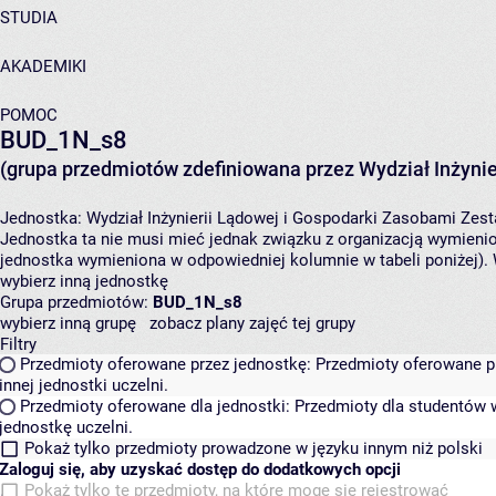
STUDIA
AKADEMIKI
POMOC
BUD_1N_s8
(grupa przedmiotów zdefiniowana przez Wydział Inżynie
Jednostka:
Wydział Inżynierii Lądowej i Gospodarki Zasobami
Zest
Jednostka ta nie musi mieć jednak związku z organizacją wymieni
jednostka wymieniona w odpowiedniej kolumnie w tabeli poniżej).
wybierz inną jednostkę
Grupa przedmiotów:
BUD_1N_s8
wybierz inną grupę
zobacz plany zajęć tej grupy
Filtry
Przedmioty oferowane przez jednostkę:
Przedmioty oferowane pr
innej jednostki uczelni.
Przedmioty oferowane dla jednostki:
Przedmioty dla studentów w
jednostkę uczelni.
Pokaż tylko przedmioty prowadzone w języku innym niż polski
Zaloguj się, aby uzyskać dostęp do dodatkowych opcji
Pokaż tylko te przedmioty, na które mogę się rejestrować