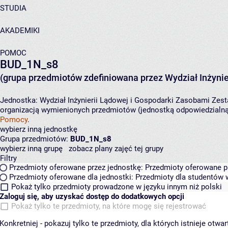
STUDIA
AKADEMIKI
POMOC
BUD_1N_s8
(grupa przedmiotów zdefiniowana przez Wydział Inżynie
Jednostka:
Wydział Inżynierii Lądowej i Gospodarki Zasobami
Zest
organizacją wymienionych przedmiotów (jednostką odpowiedzialną 
Pomocy
.
wybierz inną jednostkę
Grupa przedmiotów:
BUD_1N_s8
wybierz inną grupę
zobacz plany zajęć tej grupy
Filtry
Przedmioty oferowane przez jednostkę:
Przedmioty oferowane pr
Przedmioty oferowane dla jednostki:
Przedmioty dla studentów w
Pokaż tylko przedmioty prowadzone w języku innym niż polski
Zaloguj się, aby uzyskać dostęp do dodatkowych opcji
Pokaż tylko te przedmioty, na które mogę się rejestrować
Konkretniej - pokazuj tylko te przedmioty, dla których istnieje otw