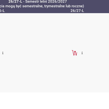
26/27-L
- Semestr letni 2026/2027
cia mogą być semestralne, trymestralne lub roczne)
6-L
26/27-L