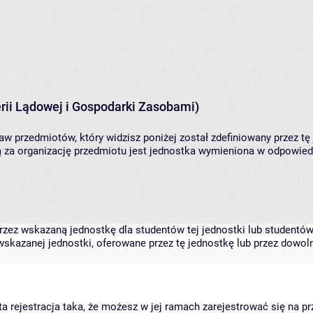
rii Lądowej i Gospodarki Zasobami)
aw przedmiotów, który widzisz poniżej został zdefiniowany przez tę
za organizację przedmiotu jest jednostka wymieniona w odpowiedni
zez wskazaną jednostkę dla studentów tej jednostki lub studentów 
skazanej jednostki, oferowane przez tę jednostkę lub przez dowoln
arta rejestracja taka, że możesz w jej ramach zarejestrować się na p