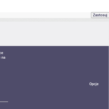
ce
ć na
Opcje