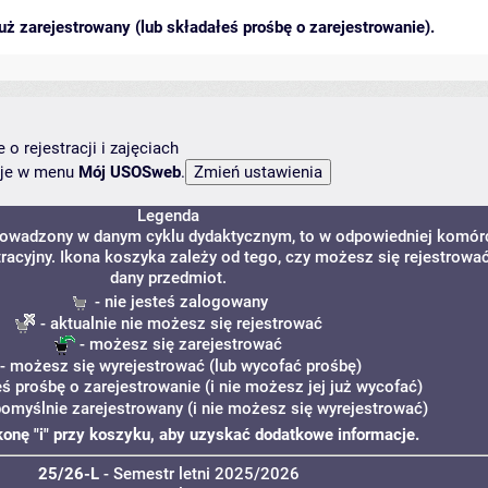
ż zarejestrowany (lub składałeś prośbę o zarejestrowanie).
o rejestracji i zajęciach
ncje w menu
Mój USOSweb
.
Legenda
prowadzony w danym cyklu dydaktycznym, to w odpowiedniej komór
tracyjny. Ikona koszyka zależy od tego, czy możesz się rejestrowa
dany przedmiot.
- nie jesteś zalogowany
- aktualnie nie możesz się rejestrować
- możesz się zarejestrować
- możesz się wyrejestrować (lub wycofać prośbę)
eś prośbę o zarejestrowanie (i nie możesz jej już wycofać)
pomyślnie zarejestrowany (i nie możesz się wyrejestrować)
ikonę "i" przy koszyku, aby uzyskać dodatkowe informacje.
25/26-L
- Semestr letni 2025/2026