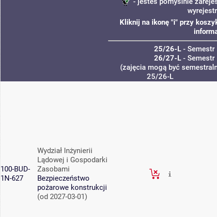
- jesteś pomyślnie zareje
wyrejest
Kliknij na ikonę "i" przy kos
informa
25/26-L
- Semestr 
26/27-L
- Semestr 
(zajęcia mogą być semestralne
25/26-L
Wydział Inżynierii
Lądowej i Gospodarki
100-BUD-
Zasobami
1N-627
Bezpieczeństwo
pożarowe konstrukcji
(od 2027-03-01)