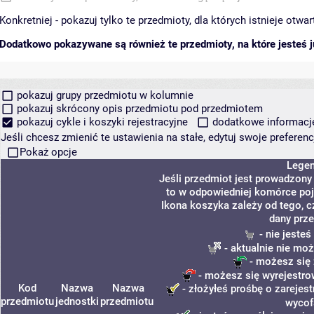
Konkretniej - pokazuj tylko te przedmioty, dla których istnieje otw
Dodatkowo pokazywane są również te przedmioty, na które jesteś ju
pokazuj grupy przedmiotu w kolumnie
pokazuj skrócony opis przedmiotu pod przedmiotem
pokazuj cykle i koszyki rejestracyjne
dodatkowe informacje 
Jeśli chcesz zmienić te ustawienia na stałe, edytuj swoje prefere
Pokaż opcje
Lege
Jeśli przedmiot jest prowadzon
to w odpowiedniej komórce poja
Ikona koszyka zależy od tego, 
dany prz
- nie jeste
- aktualnie nie moż
- możesz się 
- możesz się wyrejestro
Kod
Nazwa
Nazwa
- złożyłeś prośbę o zarejest
przedmiotu
jednostki
przedmiotu
wycof