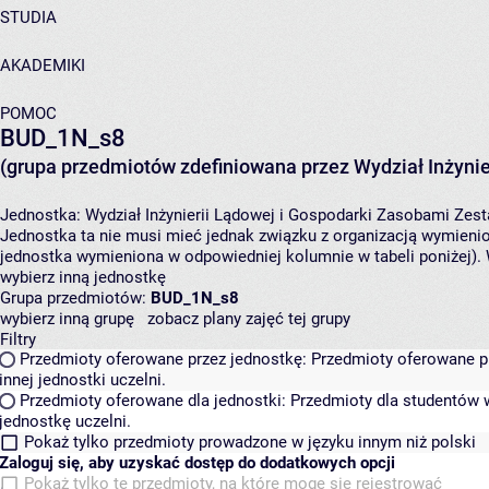
STUDIA
AKADEMIKI
POMOC
BUD_1N_s8
(grupa przedmiotów zdefiniowana przez Wydział Inżynie
Jednostka:
Wydział Inżynierii Lądowej i Gospodarki Zasobami
Zest
Jednostka ta nie musi mieć jednak związku z organizacją wymieni
jednostka wymieniona w odpowiedniej kolumnie w tabeli poniżej).
wybierz inną jednostkę
Grupa przedmiotów:
BUD_1N_s8
wybierz inną grupę
zobacz plany zajęć tej grupy
Filtry
Przedmioty oferowane przez jednostkę:
Przedmioty oferowane pr
innej jednostki uczelni.
Przedmioty oferowane dla jednostki:
Przedmioty dla studentów w
jednostkę uczelni.
Pokaż tylko przedmioty prowadzone w języku innym niż polski
Zaloguj się, aby uzyskać dostęp do dodatkowych opcji
Pokaż tylko te przedmioty, na które mogę się rejestrować