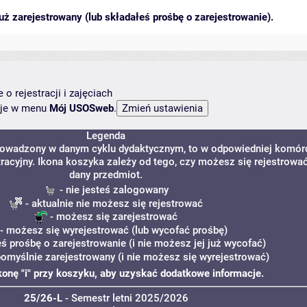
ż zarejestrowany (lub składałeś prośbę o zarejestrowanie).
o rejestracji i zajęciach
ncje w menu
Mój USOSweb
.
Legenda
prowadzony w danym cyklu dydaktycznym, to w odpowiedniej komór
tracyjny. Ikona koszyka zależy od tego, czy możesz się rejestrowa
dany przedmiot.
- nie jesteś zalogowany
- aktualnie nie możesz się rejestrować
- możesz się zarejestrować
- możesz się wyrejestrować (lub wycofać prośbę)
eś prośbę o zarejestrowanie (i nie możesz jej już wycofać)
pomyślnie zarejestrowany (i nie możesz się wyrejestrować)
ikonę "i" przy koszyku, aby uzyskać dodatkowe informacje.
25/26-L
- Semestr letni 2025/2026