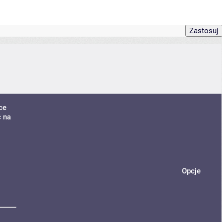
ce
ć na
Opcje