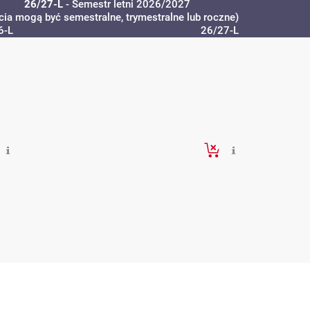
26/27-L
- Semestr letni 2026/2027
cia mogą być semestralne, trymestralne lub roczne)
6-L
26/27-L