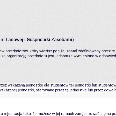
rii Lądowej i Gospodarki Zasobami)
aw przedmiotów, który widzisz poniżej został zdefiniowany przez tę
za organizację przedmiotu jest jednostka wymieniona w odpowiedni
zez wskazaną jednostkę dla studentów tej jednostki lub studentów 
skazanej jednostki, oferowane przez tę jednostkę lub przez dowoln
arta rejestracja taka, że możesz w jej ramach zarejestrować się na p