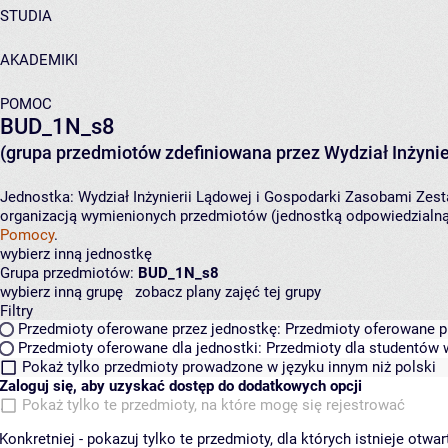
STUDIA
AKADEMIKI
POMOC
BUD_1N_s8
(grupa przedmiotów zdefiniowana przez Wydział Inżynie
Jednostka:
Wydział Inżynierii Lądowej i Gospodarki Zasobami
Zest
organizacją wymienionych przedmiotów (jednostką odpowiedzialną 
Pomocy
.
wybierz inną jednostkę
Grupa przedmiotów:
BUD_1N_s8
wybierz inną grupę
zobacz plany zajęć tej grupy
Filtry
Przedmioty oferowane przez jednostkę:
Przedmioty oferowane pr
Przedmioty oferowane dla jednostki:
Przedmioty dla studentów w
Pokaż tylko przedmioty prowadzone w języku innym niż polski
Zaloguj się, aby uzyskać dostęp do dodatkowych opcji
Pokaż tylko te przedmioty, na które mogę się rejestrować
Konkretniej - pokazuj tylko te przedmioty, dla których istnieje otw