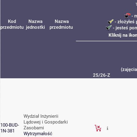
- m
Kod
Nazwa
Nazwa
- złożyłeś 
przedmiotu
jednostki
przedmiotu
- jesteś po
Kliknij na ik
(zajęci
25/26-Z
Wydział Inżynierii
Lądowej i Gospodarki
100-BUD-
Zasobami
1N-381
Wytrzymałość