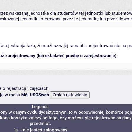
zez wskazaną jednostkę dla studentów tej jednostki lub studentów 
skazanej jednostki, oferowane przez tę jednostkę lub przez dowoln
arta rejestracja taka, że możesz w jej ramach zarejestrować się na p
ż zarejestrowany (lub składałeś prośbę o zarejestrowanie).
o rejestracji i zajęciach
ncje w menu
Mój USOSweb
.
Legenda
dzony w danym cyklu dydaktycznym, to w odpowiedniej komórce poj
 Ikona koszyka zależy od tego, czy możesz się rejestrować na dany
przedmiot.
- nie jesteś zalogowany