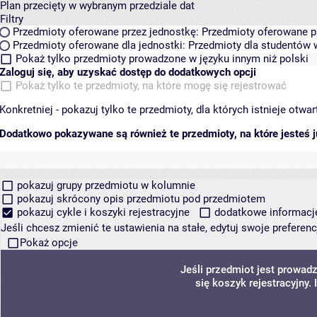
Plan przecięty w wybranym przedziale dat
Filtry
Przedmioty oferowane przez jednostkę:
Przedmioty oferowane pr
Przedmioty oferowane dla jednostki:
Przedmioty dla studentów w
Pokaż tylko przedmioty prowadzone w języku innym niż polski
Zaloguj się, aby uzyskać dostęp do dodatkowych opcji
Pokaż tylko te przedmioty, na które mogę się rejestrować
Konkretniej - pokazuj tylko te przedmioty, dla których istnieje otw
Dodatkowo pokazywane są również te przedmioty, na które jesteś ju
pokazuj grupy przedmiotu w kolumnie
pokazuj skrócony opis przedmiotu pod przedmiotem
pokazuj cykle i koszyki rejestracyjne
dodatkowe informacje 
Jeśli chcesz zmienić te ustawienia na stałe, edytuj swoje prefere
Pokaż opcje
Jeśli przedmiot jest prowa
się koszyk rejestracyjny.