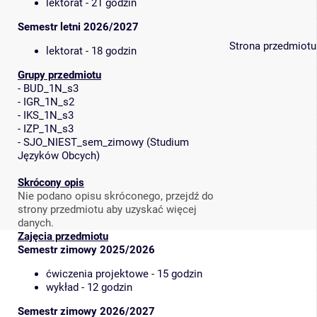
lektorat - 21 godzin
Semestr letni 2026/2027
Strona przedmiotu
lektorat - 18 godzin
Grupy przedmiotu
-
BUD_1N_s3
-
IGR_1N_s2
-
IKS_1N_s3
-
IZP_1N_s3
-
SJO_NIEST_sem_zimowy
(
Studium
Języków Obcych
)
Skrócony opis
Nie podano opisu skróconego, przejdź do
strony przedmiotu aby uzyskać więcej
danych.
Zajęcia przedmiotu
Semestr zimowy 2025/2026
ćwiczenia projektowe - 15 godzin
wykład - 12 godzin
Semestr zimowy 2026/2027