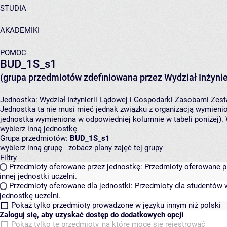
STUDIA
AKADEMIKI
POMOC
BUD_1S_s1
(grupa przedmiotów zdefiniowana przez Wydział Inżynie
Jednostka:
Wydział Inżynierii Lądowej i Gospodarki Zasobami
Zest
Jednostka ta nie musi mieć jednak związku z organizacją wymieni
jednostka wymieniona w odpowiedniej kolumnie w tabeli poniżej).
wybierz inną jednostkę
Grupa przedmiotów:
BUD_1S_s1
wybierz inną grupę
zobacz plany zajęć tej grupy
Filtry
Przedmioty oferowane przez jednostkę:
Przedmioty oferowane pr
innej jednostki uczelni.
Przedmioty oferowane dla jednostki:
Przedmioty dla studentów w
jednostkę uczelni.
Pokaż tylko przedmioty prowadzone w języku innym niż polski
Zaloguj się, aby uzyskać dostęp do dodatkowych opcji
Pokaż tylko te przedmioty, na które mogę się rejestrować