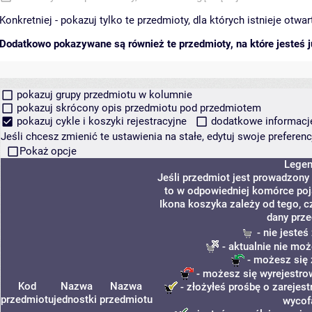
Konkretniej - pokazuj tylko te przedmioty, dla których istnieje otw
Dodatkowo pokazywane są również te przedmioty, na które jesteś ju
pokazuj grupy przedmiotu w kolumnie
pokazuj skrócony opis przedmiotu pod przedmiotem
pokazuj cykle i koszyki rejestracyjne
dodatkowe informacje 
Jeśli chcesz zmienić te ustawienia na stałe, edytuj swoje prefere
Pokaż opcje
Lege
Jeśli przedmiot jest prowadzony
to w odpowiedniej komórce poja
Ikona koszyka zależy od tego, c
dany prze
- nie jeste
- aktualnie nie moż
- możesz się 
- możesz się wyrejestro
Kod
Nazwa
Nazwa
- złożyłeś prośbę o zarejest
przedmiotu
jednostki
przedmiotu
wycof