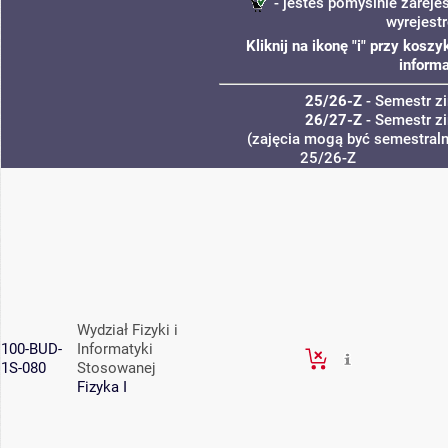
- jesteś pomyślnie zareje
wyrejest
Kliknij na ikonę "i" przy kos
informa
25/26-Z
- Semestr 
26/27-Z
- Semestr 
(zajęcia mogą być semestralne
25/26-Z
Wydział Fizyki i
100-BUD-
Informatyki
1S-080
Stosowanej
Fizyka I