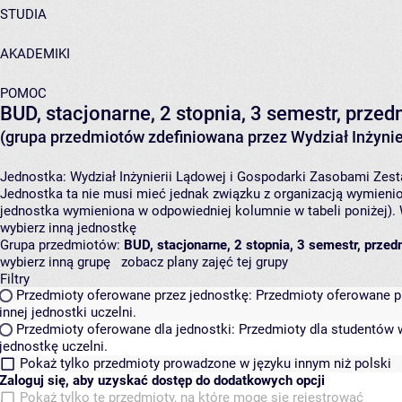
STUDIA
AKADEMIKI
POMOC
BUD, stacjonarne, 2 stopnia, 3 semestr, prze
(grupa przedmiotów zdefiniowana przez Wydział Inżynie
Jednostka:
Wydział Inżynierii Lądowej i Gospodarki Zasobami
Zest
Jednostka ta nie musi mieć jednak związku z organizacją wymieni
jednostka wymieniona w odpowiedniej kolumnie w tabeli poniżej).
wybierz inną jednostkę
Grupa przedmiotów:
BUD, stacjonarne, 2 stopnia, 3 semestr, prze
wybierz inną grupę
zobacz plany zajęć tej grupy
Filtry
Przedmioty oferowane przez jednostkę:
Przedmioty oferowane pr
innej jednostki uczelni.
Przedmioty oferowane dla jednostki:
Przedmioty dla studentów w
jednostkę uczelni.
Pokaż tylko przedmioty prowadzone w języku innym niż polski
Zaloguj się, aby uzyskać dostęp do dodatkowych opcji
Pokaż tylko te przedmioty, na które mogę się rejestrować