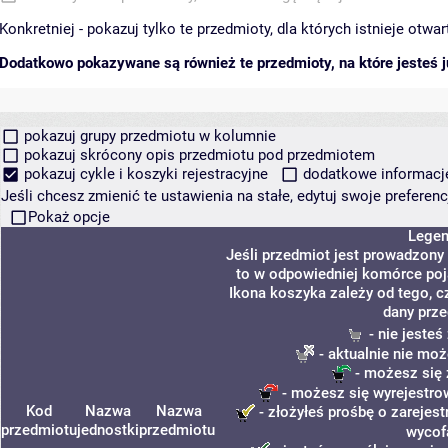
Konkretniej - pokazuj tylko te przedmioty, dla których istnieje otw
Dodatkowo pokazywane są również te przedmioty, na które jesteś ju
pokazuj grupy przedmiotu w kolumnie
pokazuj skrócony opis przedmiotu pod przedmiotem
pokazuj cykle i koszyki rejestracyjne
dodatkowe informacje 
Jeśli chcesz zmienić te ustawienia na stałe, edytuj swoje prefere
Pokaż opcje
Lege
Jeśli przedmiot jest prowadzony
to w odpowiedniej komórce poja
Ikona koszyka zależy od tego, c
dany prze
- nie jeste
- aktualnie nie moż
- możesz się 
- możesz się wyrejestro
Kod
Nazwa
Nazwa
- złożyłeś prośbę o zarejest
przedmiotu
jednostki
przedmiotu
wycof