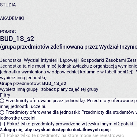
STUDIA
AKADEMIKI
POMOC
BUD_1S_s2
(grupa przedmiotów zdefiniowana przez Wydział Inżynie
Jednostka:
Wydział Inżynierii Lądowej i Gospodarki Zasobami
Zest
Jednostka ta nie musi mieć jednak związku z organizacją wymieni
jednostka wymieniona w odpowiedniej kolumnie w tabeli poniżej).
wybierz inną jednostkę
Grupa przedmiotów:
BUD_1S_s2
wybierz inną grupę
zobacz plany zajęć tej grupy
Filtry
Przedmioty oferowane przez jednostkę:
Przedmioty oferowane pr
innej jednostki uczelni.
Przedmioty oferowane dla jednostki:
Przedmioty dla studentów w
jednostkę uczelni.
Pokaż tylko przedmioty prowadzone w języku innym niż polski
Zaloguj się, aby uzyskać dostęp do dodatkowych opcji
Pokaż tylko te przedmioty, na które mogę się rejestrować