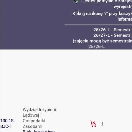
- jesteś pomyślnie zareje
wyrejest
Kliknij na ikonę "i" przy kos
informa
25/26-L
- Semestr 
26/27-L
- Semestr 
(zajęcia mogą być semestralne
25/26-L
Wydział Inżynierii
Lądowej i
100-1S-
Gospodarki
BJO-1
Zasobami