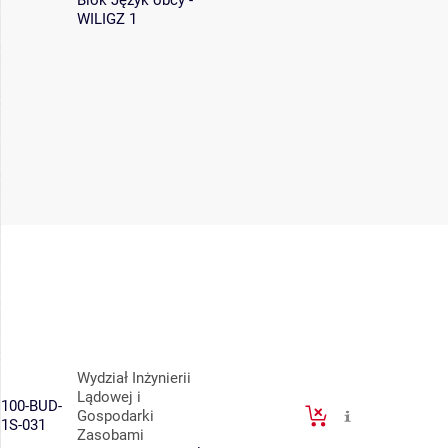
Blok Język obcy -
WILIGZ 1
Wydział Inżynierii
Lądowej i
100-BUD-
Gospodarki
1S-031
Zasobami